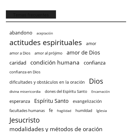
Temas frecuentes
abandono
aceptación
actitudes espirituales
amor
amor de Dios
amor a Dios
amor al prójimo
condición humana
confianza
caridad
confianza en Dios
Dios
dificultades y obstáculos en la oración
dones del Espíritu Santo
divina misericordia
Encarnación
Espíritu Santo
esperanza
evangelización
fe
facultades humanas
humildad
Iglesia
fragilidad
Jesucristo
modalidades y métodos de oración