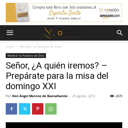
Inicio
Meditar la Palabra de Dios
Meditar la Palabra de Dios
Señor, ¿A quién iremos? –
Prepárate para la misa del
domingo XXI
Por
Don Ángel Moreno de Buenafuente
-
25 agosto, 2012
2670