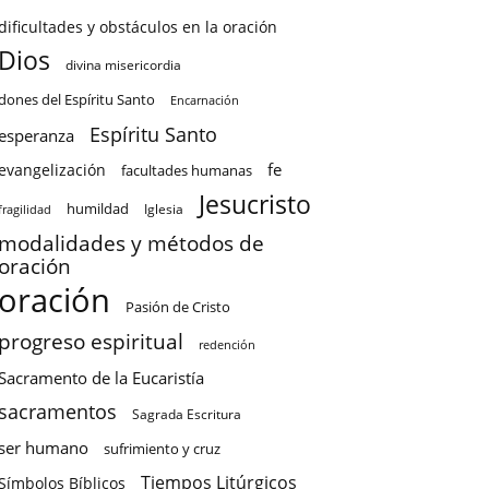
dificultades y obstáculos en la oración
Dios
divina misericordia
dones del Espíritu Santo
Encarnación
Espíritu Santo
esperanza
fe
evangelización
facultades humanas
Jesucristo
humildad
Iglesia
fragilidad
modalidades y métodos de
oración
oración
Pasión de Cristo
progreso espiritual
redención
Sacramento de la Eucaristía
sacramentos
Sagrada Escritura
ser humano
sufrimiento y cruz
Tiempos Litúrgicos
Símbolos Bíblicos