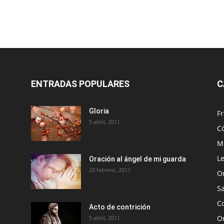
ENTRADAS POPULARES
C
Gloria
Fr
5 abril, 2011
C
Me
Le
Oración al ángel de mi guarda
23 febrero, 2011
O
S
Co
Acto de contrición
Or
5 abril, 2011