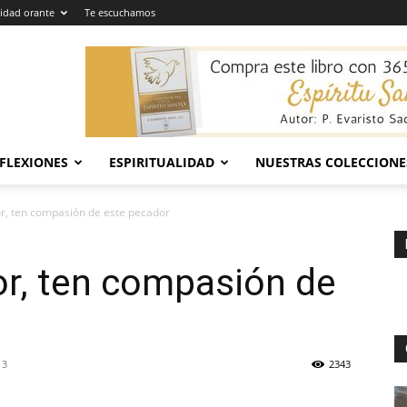
dad orante
Te escuchamos
EFLEXIONES
ESPIRITUALIDAD
NUESTRAS COLECCIONE
r, ten compasión de este pecador
or, ten compasión de
13
2343