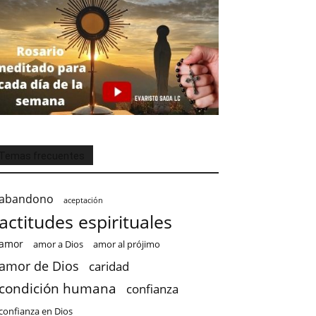
Temas frecuentes
abandono
aceptación
actitudes espirituales
amor
amor a Dios
amor al prójimo
amor de Dios
caridad
condición humana
confianza
confianza en Dios