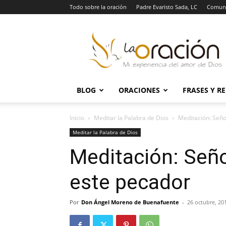
Todo sobre la oración
Padre Evaristo Sada, LC
Comuni
La
Oración
BLOG
ORACIONES
FRASES Y R
Inicio
Meditar la Palabra de Dios
Meditación: Seño
Meditar la Palabra de Dios
Meditación: Señ
este pecador
Por
Don Ángel Moreno de Buenafuente
-
26 octubre, 20