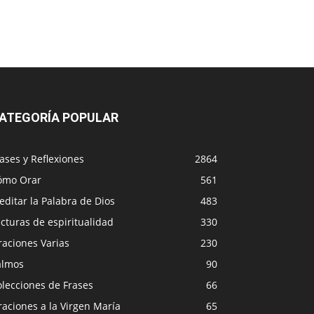
ATEGORÍA POPULAR
ases y Reflexiones
2864
ómo Orar
561
ditar la Palabra de Dios
483
cturas de espiritualidad
330
raciones Varias
230
almos
90
lecciones de Frases
66
aciones a la Virgen María
65