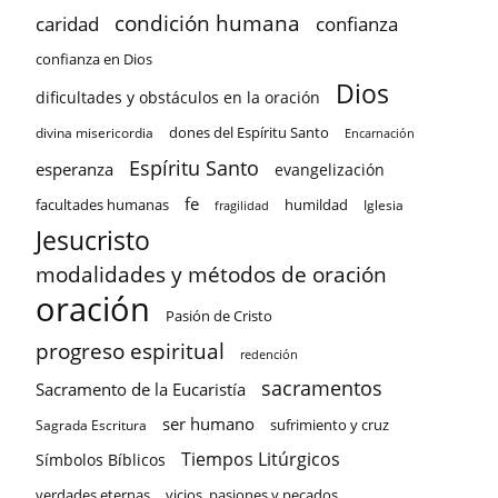
condición humana
confianza
caridad
confianza en Dios
Dios
dificultades y obstáculos en la oración
dones del Espíritu Santo
divina misericordia
Encarnación
Espíritu Santo
esperanza
evangelización
fe
facultades humanas
humildad
Iglesia
fragilidad
Jesucristo
modalidades y métodos de oración
oración
Pasión de Cristo
progreso espiritual
redención
sacramentos
Sacramento de la Eucaristía
ser humano
sufrimiento y cruz
Sagrada Escritura
Tiempos Litúrgicos
Símbolos Bíblicos
verdades eternas
vicios, pasiones y pecados