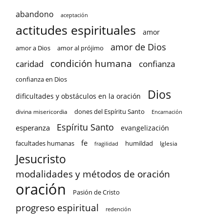
abandono
aceptación
actitudes espirituales
amor
amor de Dios
amor a Dios
amor al prójimo
condición humana
confianza
caridad
confianza en Dios
Dios
dificultades y obstáculos en la oración
dones del Espíritu Santo
divina misericordia
Encarnación
Espíritu Santo
esperanza
evangelización
fe
facultades humanas
humildad
Iglesia
fragilidad
Jesucristo
modalidades y métodos de oración
oración
Pasión de Cristo
progreso espiritual
redención