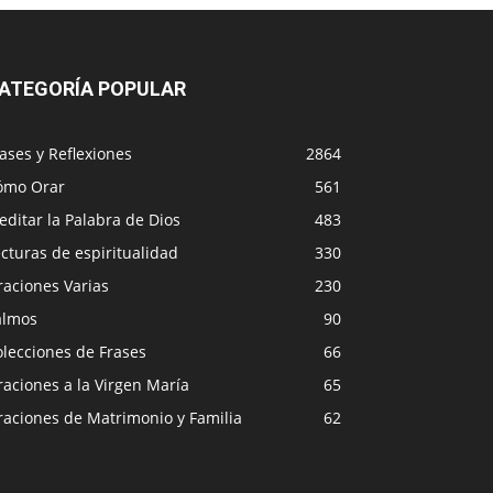
ATEGORÍA POPULAR
ases y Reflexiones
2864
ómo Orar
561
ditar la Palabra de Dios
483
cturas de espiritualidad
330
raciones Varias
230
almos
90
lecciones de Frases
66
aciones a la Virgen María
65
raciones de Matrimonio y Familia
62