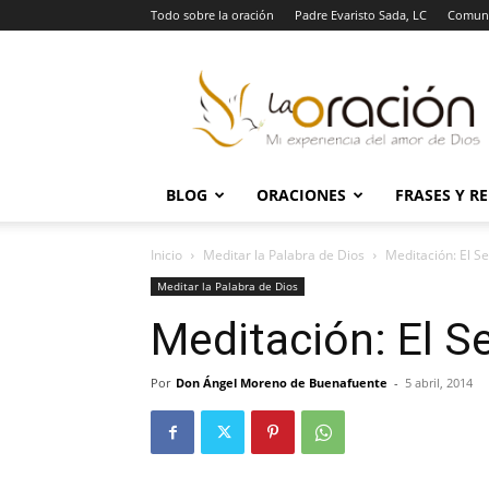
Todo sobre la oración
Padre Evaristo Sada, LC
Comuni
La
Oración
BLOG
ORACIONES
FRASES Y R
Inicio
Meditar la Palabra de Dios
Meditación: El Se
Meditar la Palabra de Dios
Meditación: El Se
Por
Don Ángel Moreno de Buenafuente
-
5 abril, 2014