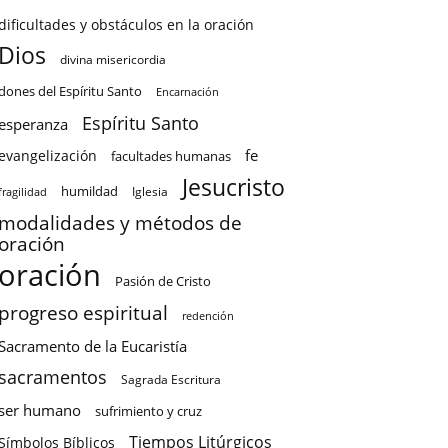
dificultades y obstáculos en la oración
Dios
divina misericordia
dones del Espíritu Santo
Encarnación
Espíritu Santo
esperanza
fe
evangelización
facultades humanas
Jesucristo
humildad
Iglesia
fragilidad
modalidades y métodos de
oración
oración
Pasión de Cristo
progreso espiritual
redención
Sacramento de la Eucaristía
sacramentos
Sagrada Escritura
ser humano
sufrimiento y cruz
Tiempos Litúrgicos
Símbolos Bíblicos