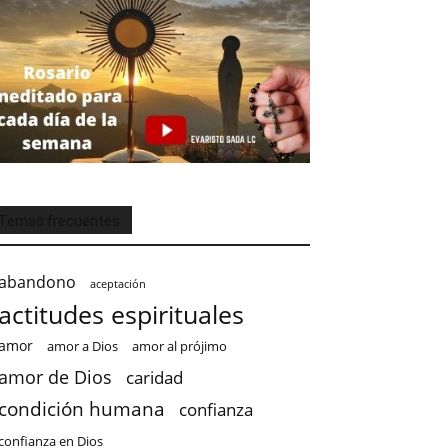
Temas frecuentes
abandono
aceptación
actitudes espirituales
amor
amor a Dios
amor al prójimo
amor de Dios
caridad
condición humana
confianza
confianza en Dios