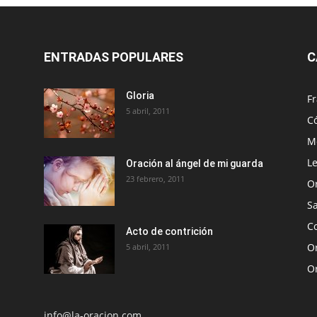
ENTRADAS POPULARES
C
Gloria
Fr
5 abril, 2011
C
Me
Le
Oración al ángel de mi guarda
23 febrero, 2011
O
S
Co
Acto de contrición
Or
5 abril, 2011
O
info@la-oracion.com