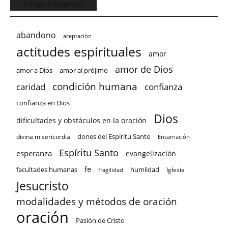
Temas frecuentes
abandono
aceptación
actitudes espirituales
amor
amor de Dios
amor a Dios
amor al prójimo
condición humana
confianza
caridad
confianza en Dios
Dios
dificultades y obstáculos en la oración
dones del Espíritu Santo
divina misericordia
Encarnación
Espíritu Santo
esperanza
evangelización
fe
facultades humanas
humildad
Iglesia
fragilidad
Jesucristo
modalidades y métodos de oración
oración
Pasión de Cristo