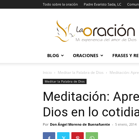
Todo sobre la oración
Padre Evaristo Sada, LC
Comuni
La
Oración
BLOG
ORACIONES
FRASES Y R
Inicio
Meditar la Palabra de Dios
Meditación: Apre
Meditar la Palabra de Dios
Meditación: Apre
Dios en lo cotidi
Por
Don Ángel Moreno de Buenafuente
-
5 enero, 2014