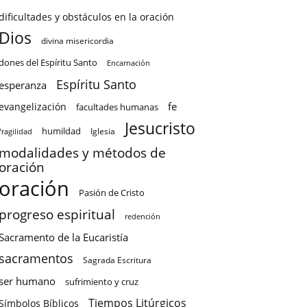
dificultades y obstáculos en la oración
Dios
divina misericordia
dones del Espíritu Santo
Encarnación
Espíritu Santo
esperanza
fe
evangelización
facultades humanas
Jesucristo
humildad
Iglesia
fragilidad
modalidades y métodos de
oración
oración
Pasión de Cristo
progreso espiritual
redención
Sacramento de la Eucaristía
sacramentos
Sagrada Escritura
ser humano
sufrimiento y cruz
Tiempos Litúrgicos
Símbolos Bíblicos