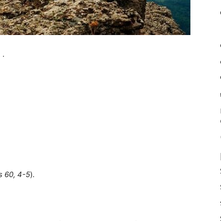
 .
s 60, 4-5
).