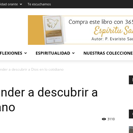
dad orante
Te escuchamos
EFLEXIONES
ESPIRITUALIDAD
NUESTRAS COLECCIONE
nder a descubrir a Dios en lo cotidiano
nder a descubrir a
ano
3110