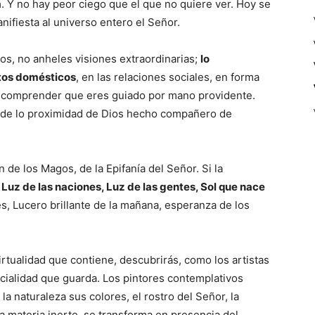
a
. Y no hay peor ciego que el que no quiere ver. Hoy se
nifiesta al universo entero el Señor.
s, no anheles visiones extraordinarias;
lo
ntos domésticos
, en las relaciones sociales, en forma
deja comprender que eres guiado por mano providente.
ás de lo proximidad de Dios hecho compañero de
 de los Magos, de la Epifanía del Señor. Si la
 Luz de las naciones, Luz de las gentes, Sol que nace
s, Lucero brillante de la mañana, esperanza de los
virtualidad que contiene, descubrirás, como los artistas
encialidad que guarda. Los pintores contemplativos
la naturaleza sus colores, el rostro del Señor, la
a materia inerte, se transforma en presencia del