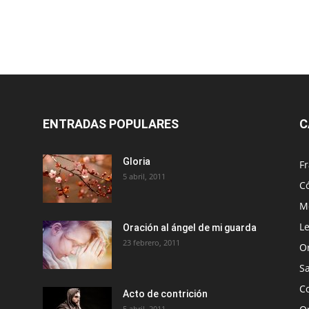
ENTRADAS POPULARES
C
Gloria
Fr
5 abril, 2011
C
Me
Le
Oración al ángel de mi guarda
23 febrero, 2011
O
S
Co
Acto de contrición
5 abril, 2011