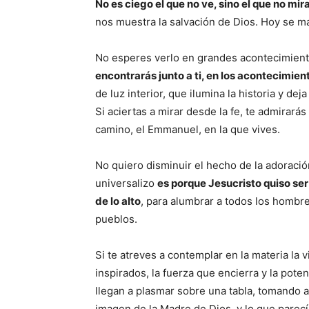
No es ciego el que no ve, sino el que no mir
nos muestra la salvación de Dios. Hoy se ma
No esperes verlo en grandes acontecimiento
encontrarás junto a ti, en los acontecimie
de luz interior, que ilumina la historia y 
Si aciertas a mirar desde la fe, te admirar
camino, el Emmanuel, en la que vives.
No quiero disminuir el hecho de la adoración
universalizo
es porque Jesucristo quiso ser
de lo alto
, para alumbrar a todos los hombre
pueblos.
Si te atreves a contemplar en la materia la 
inspirados, la fuerza que encierra y la pot
llegan a plasmar sobre una tabla, tomando a 
imagen de la Madre de Dios, y lo que parecí