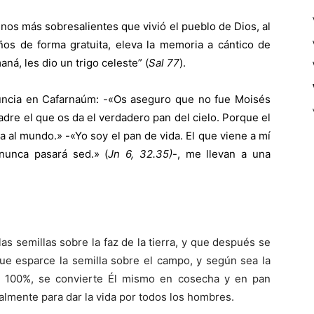
nos más sobresalientes que vivió el pueblo de Dios, al
ños de forma gratuita, eleva la memoria a cántico de
aná, les dio un trigo celeste” (
Sal 77
).
uncia en Cafarnaúm: -«Os aseguro que no fue Moisés
adre el que os da el verdadero pan del cielo. Porque el
da al mundo.» -«Yo soy el pan de vida. El que viene a mí
nunca pasará sed.» (
Jn 6, 32.35)
-, me llevan a una
las semillas sobre la faz de la tierra, y que después se
ue esparce la semilla sobre el campo, y según sea la
del 100%, se convierte Él mismo en cosecha y en pan
talmente para dar la vida por todos los hombres.