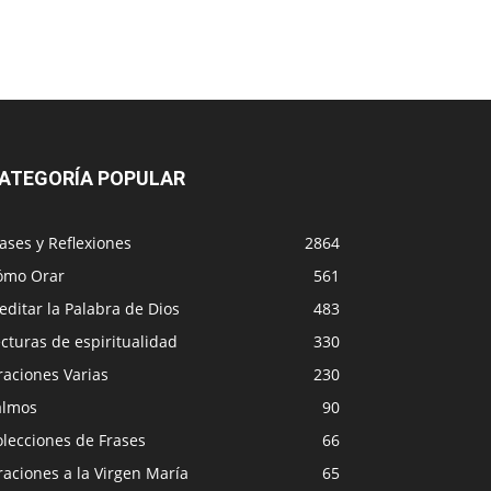
ATEGORÍA POPULAR
ases y Reflexiones
2864
ómo Orar
561
ditar la Palabra de Dios
483
cturas de espiritualidad
330
raciones Varias
230
almos
90
lecciones de Frases
66
aciones a la Virgen María
65