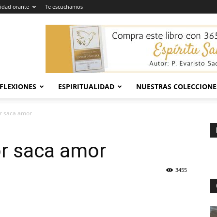
dad orante
Te escuchamos
EFLEXIONES
ESPIRITUALIDAD
NUESTRAS COLECCIONE
r saca amor
r saca amor
3455