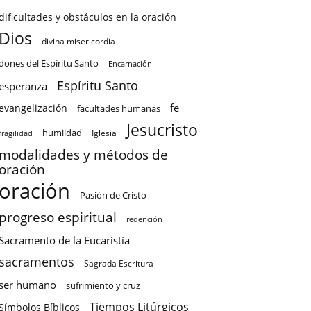
dificultades y obstáculos en la oración
Dios
divina misericordia
dones del Espíritu Santo
Encarnación
Espíritu Santo
esperanza
fe
evangelización
facultades humanas
Jesucristo
humildad
Iglesia
fragilidad
modalidades y métodos de
oración
oración
Pasión de Cristo
progreso espiritual
redención
Sacramento de la Eucaristía
sacramentos
Sagrada Escritura
ser humano
sufrimiento y cruz
Tiempos Litúrgicos
Símbolos Bíblicos