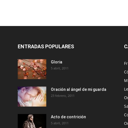
ENTRADAS POPULARES
C
Gloria
Fr
5 abril, 2011
C
Me
Le
Oración al ángel de mi guarda
23 febrero, 2011
O
S
Co
Acto de contrición
Or
5 abril, 2011