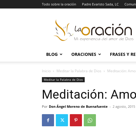
Todo sobre la oración
Padre Evaristo Sada, LC
Comuni
La
Oración
BLOG
ORACIONES
FRASES Y R
Inicio
Meditar la Palabra de Dios
Meditación: Amo
Meditar la Palabra de Dios
Meditación: Amo
Por
Don Ángel Moreno de Buenafuente
-
2 agosto, 2015