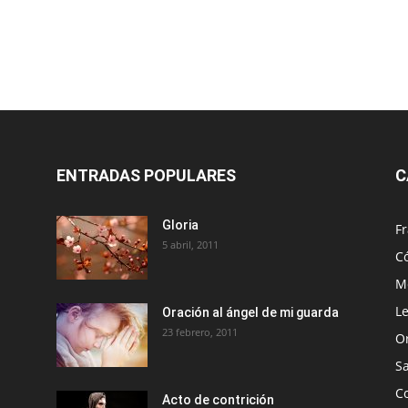
ENTRADAS POPULARES
C
Gloria
Fr
5 abril, 2011
C
Me
Le
Oración al ángel de mi guarda
23 febrero, 2011
O
S
Co
Acto de contrición