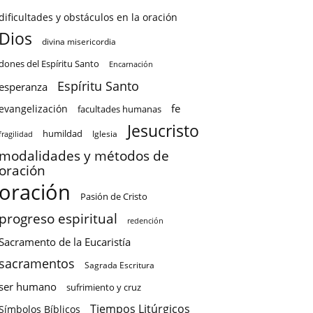
dificultades y obstáculos en la oración
Dios
divina misericordia
dones del Espíritu Santo
Encarnación
Espíritu Santo
esperanza
fe
evangelización
facultades humanas
Jesucristo
humildad
Iglesia
fragilidad
modalidades y métodos de
oración
oración
Pasión de Cristo
progreso espiritual
redención
Sacramento de la Eucaristía
sacramentos
Sagrada Escritura
ser humano
sufrimiento y cruz
Tiempos Litúrgicos
Símbolos Bíblicos