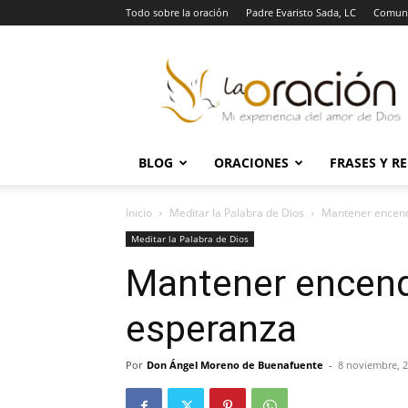
Todo sobre la oración
Padre Evaristo Sada, LC
Comuni
La
Oración
BLOG
ORACIONES
FRASES Y R
Inicio
Meditar la Palabra de Dios
Mantener encend
Meditar la Palabra de Dios
Mantener encendi
esperanza
Por
Don Ángel Moreno de Buenafuente
-
8 noviembre, 