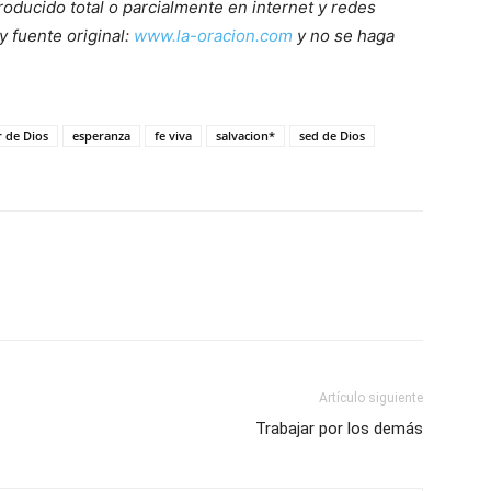
roducido total o parcialmente en internet y redes
y fuente original:
www.la-oracion.com
y no se haga
 de Dios
esperanza
fe viva
salvacion*
sed de Dios
Artículo siguiente
Trabajar por los demás