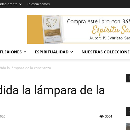
dad orante
Te escuchamos
EFLEXIONES
ESPIRITUALIDAD
NUESTRAS COLECCIONE
ida la lámpara de la esperanza
da la lámpara de la
2020
3504