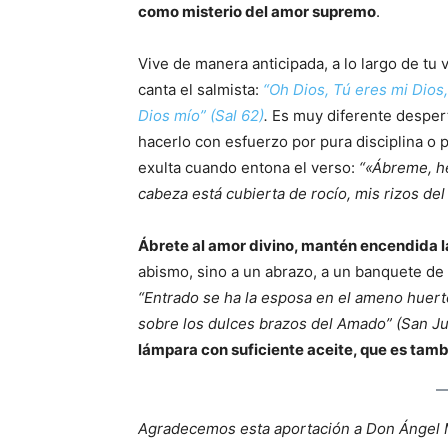
como misterio del amor supremo
.
Vive de manera anticipada, a lo largo de tu v
canta el salmista:
“Oh Dios, Tú eres mi Dios,
Dios mío” (Sal 62)
.
Es muy diferente despert
hacerlo con esfuerzo por pura disciplina o p
exulta cuando entona el verso:
“«Ábreme, he
cabeza está cubierta de rocío, mis rizos del 
Ábrete al amor divino, mantén encendida l
abismo, sino a un abrazo, a un banquete de 
“Entrado se ha la esposa en el ameno huerto
sobre los dulces brazos del Amado” (San Ju
lámpara con suficiente aceite, que es tamb
Agradecemos esta aportación a Don Ángel