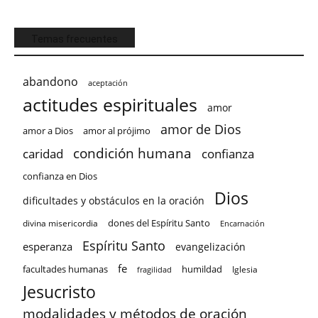
Temas frecuentes
abandono
aceptación
actitudes espirituales
amor
amor de Dios
amor a Dios
amor al prójimo
condición humana
confianza
caridad
confianza en Dios
Dios
dificultades y obstáculos en la oración
dones del Espíritu Santo
divina misericordia
Encarnación
Espíritu Santo
esperanza
evangelización
fe
facultades humanas
humildad
Iglesia
fragilidad
Jesucristo
modalidades y métodos de oración