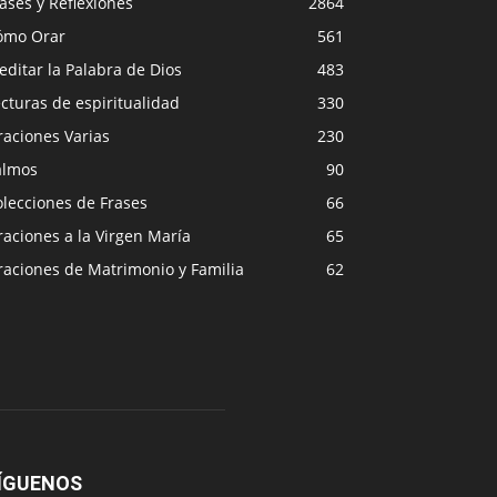
ases y Reflexiones
2864
ómo Orar
561
ditar la Palabra de Dios
483
cturas de espiritualidad
330
raciones Varias
230
almos
90
lecciones de Frases
66
aciones a la Virgen María
65
raciones de Matrimonio y Familia
62
ÍGUENOS