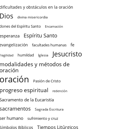
dificultades y obstáculos en la oración
Dios
divina misericordia
dones del Espíritu Santo
Encarnación
Espíritu Santo
esperanza
fe
evangelización
facultades humanas
Jesucristo
humildad
Iglesia
fragilidad
modalidades y métodos de
oración
oración
Pasión de Cristo
progreso espiritual
redención
Sacramento de la Eucaristía
sacramentos
Sagrada Escritura
ser humano
sufrimiento y cruz
Tiempos Litúrgicos
Símbolos Bíblicos