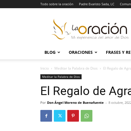
Todo sobre la oración
Padre Evaristo Sada, LC
Comuni
La
Oración
BLOG
ORACIONES
FRASES Y R
Inicio
Meditar la Palabra de Dios
El Regalo de Agr
Meditar la Palabra de Dios
El Regalo de Agr
Por
Don Ángel Moreno de Buenafuente
-
8 octubre, 202