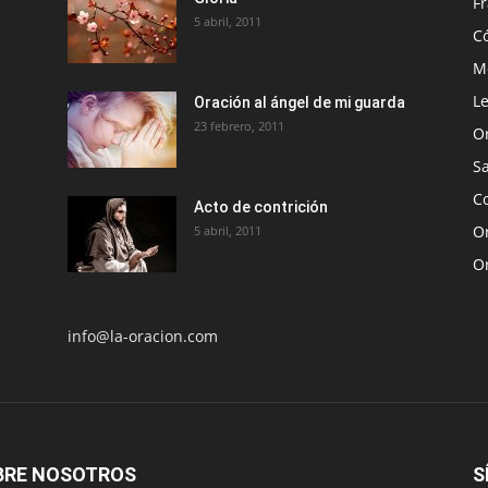
Fr
5 abril, 2011
C
Me
Le
Oración al ángel de mi guarda
23 febrero, 2011
O
S
Co
Acto de contrición
Or
5 abril, 2011
O
info@la-oracion.com
BRE NOSOTROS
S