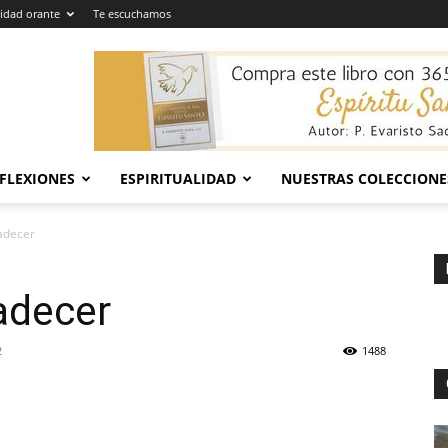
dad orante
Te escuchamos
EFLEXIONES
ESPIRITUALIDAD
NUESTRAS COLECCIONE
adecer
adecer
2
1488