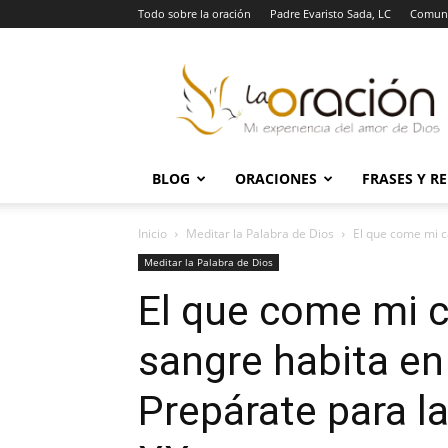
Todo sobre la oración
Padre Evaristo Sada, LC
Comuni
La
Oración
BLOG
ORACIONES
FRASES Y R
Inicio
Meditar la Palabra de Dios
El que come mi c
Meditar la Palabra de Dios
El que come mi c
sangre habita en 
Prepárate para l