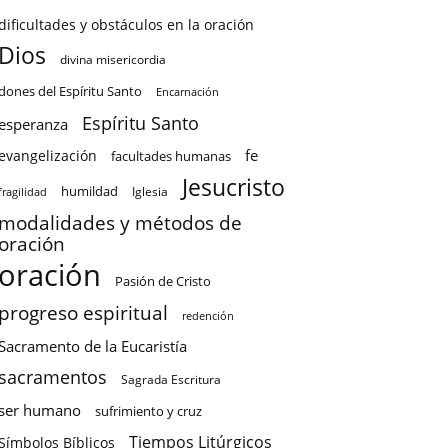
dificultades y obstáculos en la oración
Dios
divina misericordia
dones del Espíritu Santo
Encarnación
Espíritu Santo
esperanza
fe
evangelización
facultades humanas
Jesucristo
humildad
Iglesia
fragilidad
modalidades y métodos de
oración
oración
Pasión de Cristo
progreso espiritual
redención
Sacramento de la Eucaristía
sacramentos
Sagrada Escritura
ser humano
sufrimiento y cruz
Tiempos Litúrgicos
Símbolos Bíblicos