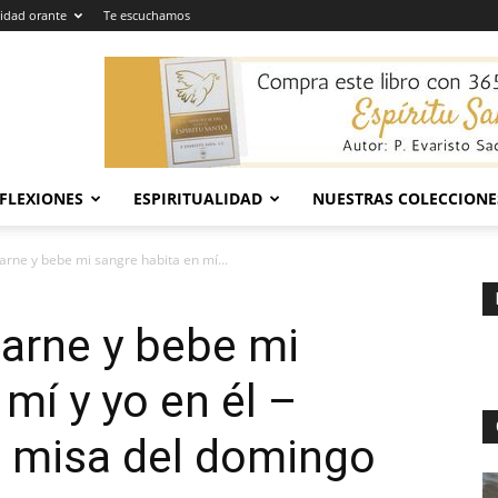
dad orante
Te escuchamos
EFLEXIONES
ESPIRITUALIDAD
NUESTRAS COLECCIONE
arne y bebe mi sangre habita en mí...
arne y bebe mi
mí y yo en él –
a misa del domingo