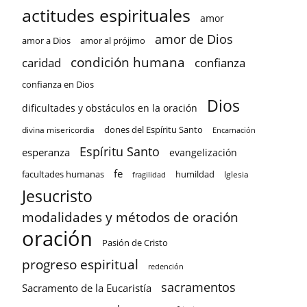
actitudes espirituales
amor
amor de Dios
amor a Dios
amor al prójimo
condición humana
confianza
caridad
confianza en Dios
Dios
dificultades y obstáculos en la oración
dones del Espíritu Santo
divina misericordia
Encarnación
Espíritu Santo
esperanza
evangelización
fe
facultades humanas
humildad
Iglesia
fragilidad
Jesucristo
modalidades y métodos de oración
oración
Pasión de Cristo
progreso espiritual
redención
sacramentos
Sacramento de la Eucaristía