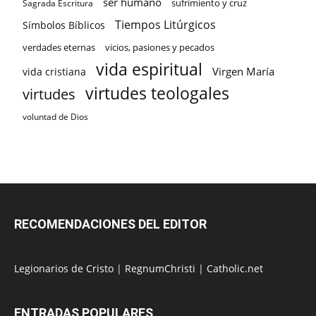
ser humano
sufrimiento y cruz
Sagrada Escritura
Tiempos Litúrgicos
Símbolos Bíblicos
verdades eternas
vicios, pasiones y pecados
vida espiritual
Virgen María
vida cristiana
virtudes teologales
virtudes
voluntad de Dios
RECOMENDACIONES DEL EDITOR
Legionarios de Cristo
|
RegnumChristi
|
Catholic.net
ENTRADAS POPULARES