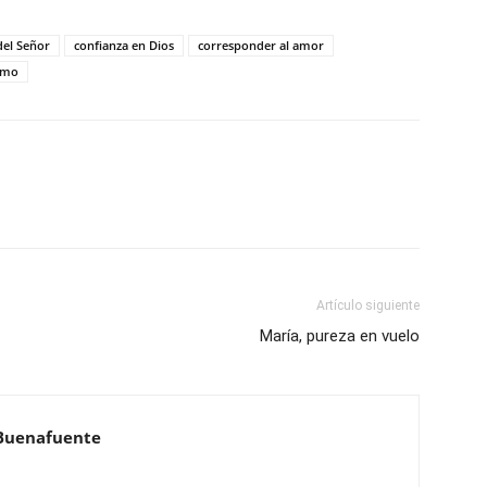
del Señor
confianza en Dios
corresponder al amor
smo
Artículo siguiente
María, pureza en vuelo
Buenafuente