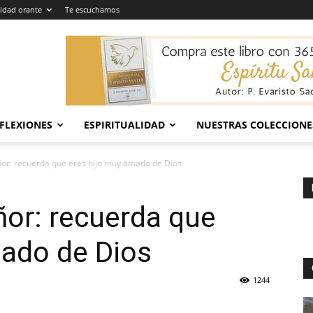
dad orante
Te escuchamos
EFLEXIONES
ESPIRITUALIDAD
NUESTRAS COLECCIONE
or: recuerda que eres hijo muy amado de Dios
or: recuerda que
mado de Dios
1244