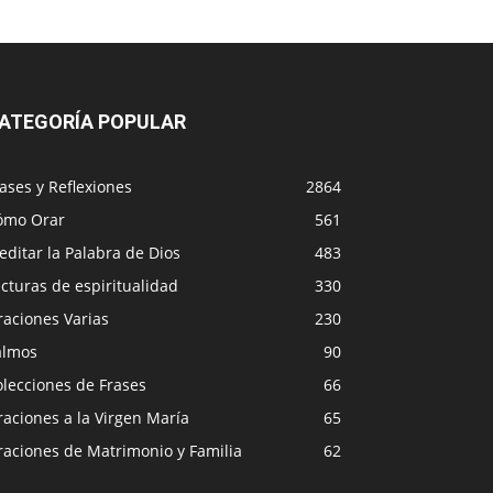
ATEGORÍA POPULAR
ases y Reflexiones
2864
ómo Orar
561
ditar la Palabra de Dios
483
cturas de espiritualidad
330
raciones Varias
230
almos
90
lecciones de Frases
66
aciones a la Virgen María
65
raciones de Matrimonio y Familia
62