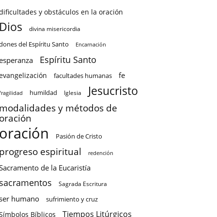
dificultades y obstáculos en la oración
Dios
divina misericordia
dones del Espíritu Santo
Encarnación
Espíritu Santo
esperanza
fe
evangelización
facultades humanas
Jesucristo
humildad
Iglesia
fragilidad
modalidades y métodos de
oración
oración
Pasión de Cristo
progreso espiritual
redención
Sacramento de la Eucaristía
sacramentos
Sagrada Escritura
ser humano
sufrimiento y cruz
Tiempos Litúrgicos
Símbolos Bíblicos