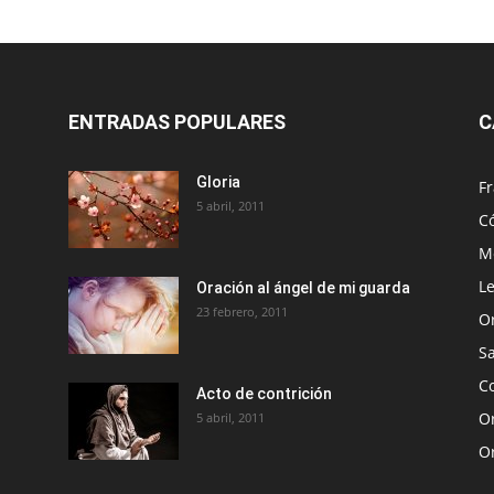
ENTRADAS POPULARES
C
Gloria
Fr
5 abril, 2011
C
Me
Le
Oración al ángel de mi guarda
23 febrero, 2011
O
S
Co
Acto de contrición
Or
5 abril, 2011
O