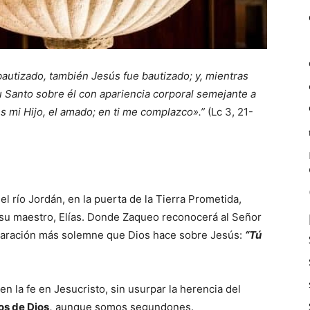
autizado, también Jesús fue bautizado; y, mientras
itu Santo sobre él con apariencia corporal semejante a
es mi Hijo, el amado; en ti me complazco».”
(Lc 3, 21-
del río Jordán, en la puerta de la Tierra Prometida,
e su maestro, Elías. Donde Zaqueo reconocerá al Señor
declaración más solemne que Dios hace sobre Jesús:
“Tú
n la fe en Jesucristo, sin usurpar la herencia del
s de Dios,
aunque somos segundones.