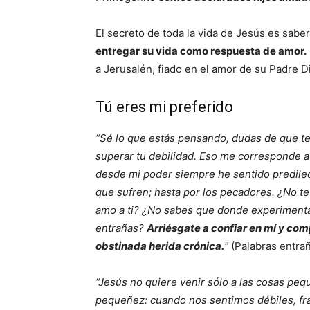
El secreto de toda la vida de Jesús es sab
entregar su vida como respuesta de amor.
a Jerusalén, fiado en el amor de su Padre D
Tú eres mi preferido
“Sé lo que estás pensando, dudas de que t
superar tu debilidad. Eso me corresponde a m
desde mi poder siempre he sentido predilecc
que sufren; hasta por los pecadores. ¿No t
amo a ti? ¿No sabes que donde experimenta
entrañas?
Arriésgate a confiar en mí y co
obstinada herida crónica.
”
(Palabras entra
“Jesús no quiere venir sólo a las cosas peq
pequeñez: cuando nos sentimos débiles, frá