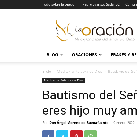
Todo sobre la oración
Padre Evaristo Sada, LC
Comuni
La
Oración
BLOG
ORACIONES
FRASES Y R
Inicio
Meditar la Palabra de Dios
Bautismo del Señ
Meditar la Palabra de Dios
Bautismo del Señ
eres hijo muy a
Por
Don Ángel Moreno de Buenafuente
-
9 enero, 2022