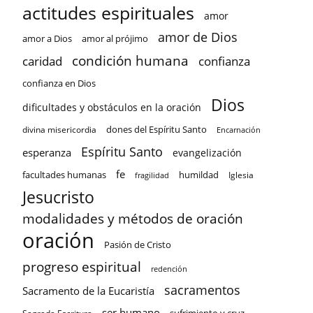
actitudes espirituales
amor
amor de Dios
amor a Dios
amor al prójimo
condición humana
confianza
caridad
confianza en Dios
Dios
dificultades y obstáculos en la oración
dones del Espíritu Santo
divina misericordia
Encarnación
Espíritu Santo
esperanza
evangelización
fe
facultades humanas
humildad
Iglesia
fragilidad
Jesucristo
modalidades y métodos de oración
oración
Pasión de Cristo
progreso espiritual
redención
sacramentos
Sacramento de la Eucaristía
ser humano