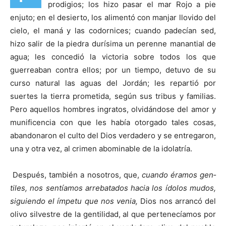
prodigios; los hizo pa­sar el mar Rojo a pie
enjuto; en el desierto, los alimentó con manjar llovido del
cielo, el maná y las codornices; cuando padecían sed,
hizo salir de la piedra durísima un perenne manantial de
agua; les concedió la victoria sobre todos los que
guerreaban contra ellos; por un tiempo, de­tuvo de su
curso natural las aguas del Jordán; les repartió por
suertes la tierra prometida, según sus tribus y fami­lias.
Pero aquellos hombres ingratos, olvidándose del amor y
munificencia con que les había otorgado tales cosas,
abandonaron el culto del Dios verdadero y se entregaron,
una y otra vez, al crimen abominable de la idolatría.
Después, también a nosotros, que,
cuando éramos gen­
tiles, nos sentíamos arrebatados hacia los ídolos mudos,
siguiendo el ímpetu que nos venia,
Dios nos arrancó del
olivo silvestre de la gentilidad, al que pertenecíamos por