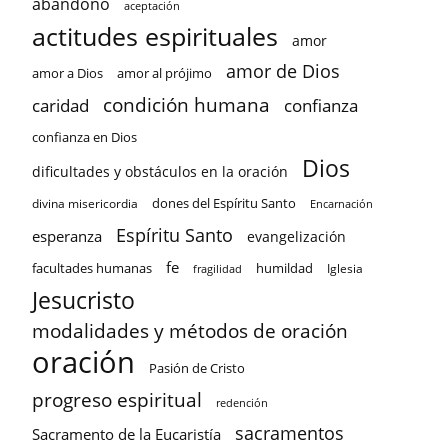
abandono
aceptación
actitudes espirituales
amor
amor de Dios
amor a Dios
amor al prójimo
condición humana
confianza
caridad
confianza en Dios
Dios
dificultades y obstáculos en la oración
dones del Espíritu Santo
divina misericordia
Encarnación
Espíritu Santo
esperanza
evangelización
fe
facultades humanas
humildad
Iglesia
fragilidad
Jesucristo
modalidades y métodos de oración
oración
Pasión de Cristo
progreso espiritual
redención
sacramentos
Sacramento de la Eucaristía