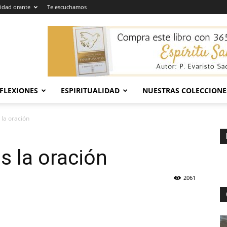
dad orante
Te escuchamos
EFLEXIONES
ESPIRITUALIDAD
NUESTRAS COLECCIONE
la oración
 la oración
2061