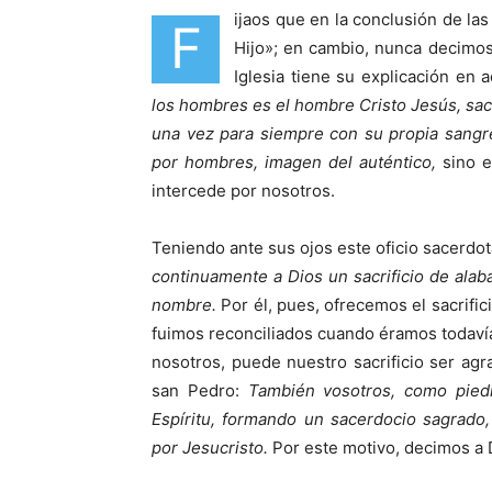
ijaos que en la conclusión de la
F
Hijo»; en cambio, nunca decimos:
Iglesia tiene su explicación en 
los hombres es el hombre Cristo Jesús, sac
una vez para siempre con su propia sangre
por hombres, imagen del auténtico,
sino 
intercede por nosotros.
Teniendo ante sus ojos este oficio sacerdota
continuamente a Dios un sacrificio de alaba
nombre.
Por él, pues, ofre­cemos el sacrifi
fuimos reconciliados cuando éramos toda­vía
nosotros, puede nuestro sacrificio ser agr
san Pedro:
Tam­bién vosotros, como piedr
Espíritu, formando un sacerdocio sagrado, 
por Jesucristo.
Por este motivo, decimos a 