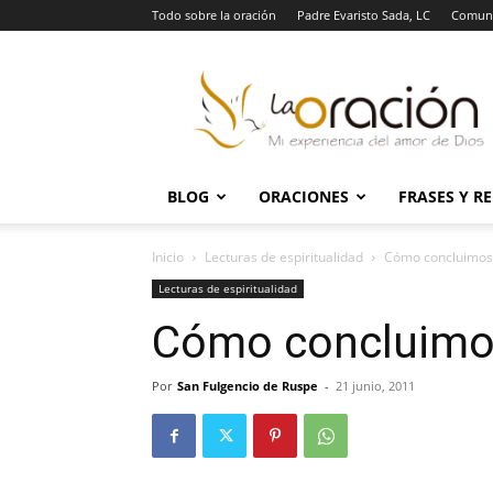
Todo sobre la oración
Padre Evaristo Sada, LC
Comuni
La
Oración
BLOG
ORACIONES
FRASES Y R
Inicio
Lecturas de espiritualidad
Cómo concluimos 
Lecturas de espiritualidad
Cómo concluimos
Por
San Fulgencio de Ruspe
-
21 junio, 2011