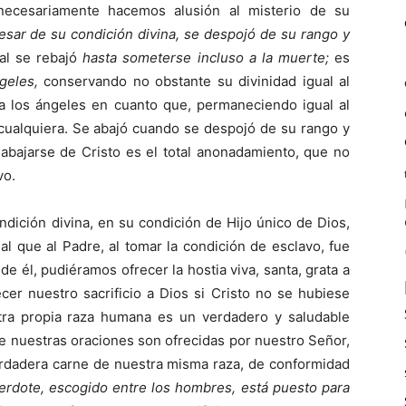
 necesariamente hacemos alusión al misterio de su
esar de su condición divina, se despojó de su rango y
al se rebajó
hasta someterse incluso a la muerte;
es
ngeles,
conservando no obstante su divinidad igual al
 a los ángeles en cuanto que, permane­ciendo igual al
ualquiera. Se abajó cuando se despojó de su rango y
 abajarse de Cristo es el total anonadamiento, que no
vo.
dición divi­na, en su condición de Hijo único de Dios,
ual que al Padre, al tomar la condición de esclavo, fue
e él, pudiéramos ofrecer la hostia viva, santa, grata a
er nuestro sacrificio a Dios si Cristo no se hubiese
stra propia raza humana es un verdadero y saludable
ue nuestras oraciones son ofrecidas por nuestro Señor,
erdadera carne de nuestra misma raza, de conformidad
rdote, escogido entre los hombres, está puesto para