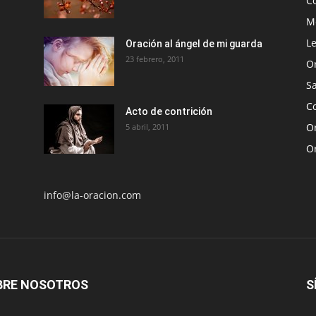
C
Me
Le
Oración al ángel de mi guarda
23 febrero, 2011
O
S
Co
Acto de contrición
Or
5 abril, 2011
O
info@la-oracion.com
BRE NOSOTROS
S