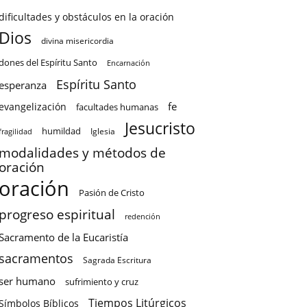
dificultades y obstáculos en la oración
Dios
divina misericordia
dones del Espíritu Santo
Encarnación
Espíritu Santo
esperanza
fe
evangelización
facultades humanas
Jesucristo
humildad
Iglesia
fragilidad
modalidades y métodos de
oración
oración
Pasión de Cristo
progreso espiritual
redención
Sacramento de la Eucaristía
sacramentos
Sagrada Escritura
ser humano
sufrimiento y cruz
Tiempos Litúrgicos
Símbolos Bíblicos