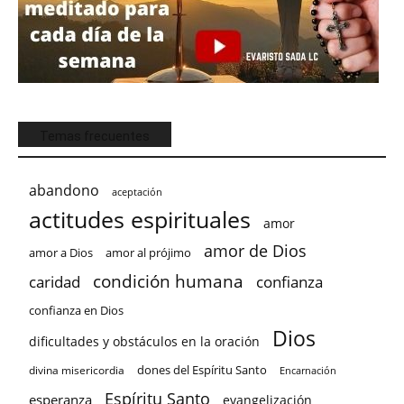
Temas frecuentes
abandono
aceptación
actitudes espirituales
amor
amor de Dios
amor a Dios
amor al prójimo
condición humana
confianza
caridad
confianza en Dios
Dios
dificultades y obstáculos en la oración
dones del Espíritu Santo
divina misericordia
Encarnación
Espíritu Santo
esperanza
evangelización