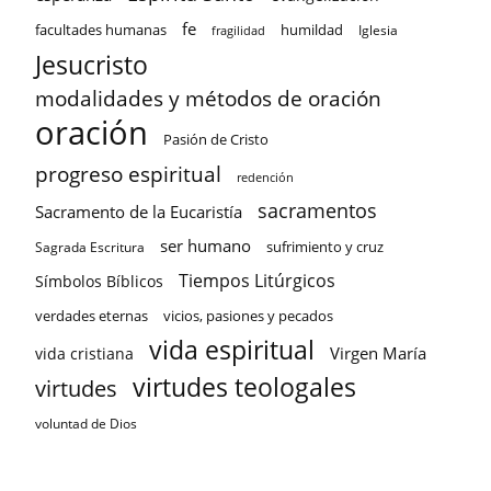
fe
facultades humanas
humildad
Iglesia
fragilidad
Jesucristo
modalidades y métodos de oración
oración
Pasión de Cristo
progreso espiritual
redención
sacramentos
Sacramento de la Eucaristía
ser humano
sufrimiento y cruz
Sagrada Escritura
Tiempos Litúrgicos
Símbolos Bíblicos
verdades eternas
vicios, pasiones y pecados
vida espiritual
Virgen María
vida cristiana
virtudes teologales
virtudes
voluntad de Dios