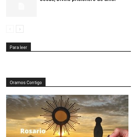
Para leer
Oramos Contigo