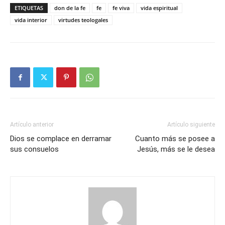
ETIQUETAS
don de la fe
fe
fe viva
vida espiritual
vida interior
virtudes teologales
Artículo anterior
Artículo siguiente
Dios se complace en derramar
Cuanto más se posee a
sus consuelos
Jesús, más se le desea