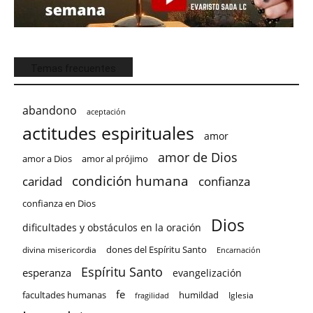
Temas frecuentes
abandono
aceptación
actitudes espirituales
amor
amor de Dios
amor a Dios
amor al prójimo
condición humana
confianza
caridad
confianza en Dios
Dios
dificultades y obstáculos en la oración
dones del Espíritu Santo
divina misericordia
Encarnación
Espíritu Santo
esperanza
evangelización
fe
facultades humanas
humildad
Iglesia
fragilidad