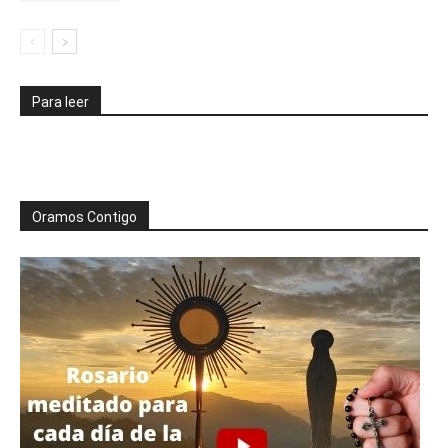
Para leer
Oramos Contigo