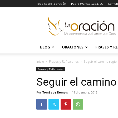
Todo sobre la oración
Padre Evaristo Sada, LC
Comuni
La
Oración
BLOG
ORACIONES
FRASES Y R
Inicio
Frases y Reflexiones
Seguir el camino regio 
Frases y Reflexiones
Seguir el camino 
Por
Tomás de Kempis
-
19 diciembre, 2013