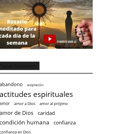
Temas frecuentes
abandono
aceptación
actitudes espirituales
amor
amor a Dios
amor al prójimo
amor de Dios
caridad
condición humana
confianza
confianza en Dios