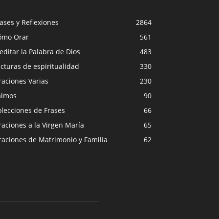
ases y Reflexiones
2864
ómo Orar
561
ditar la Palabra de Dios
483
cturas de espiritualidad
330
raciones Varias
230
almos
90
lecciones de Frases
66
aciones a la Virgen María
65
raciones de Matrimonio y Familia
62