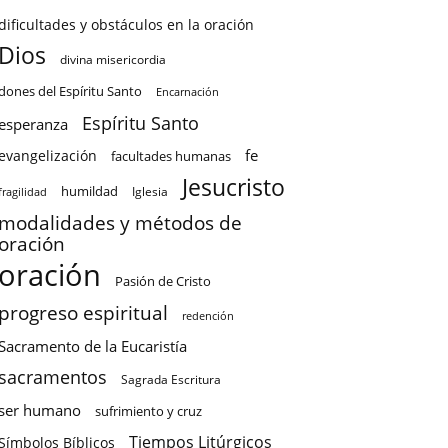
dificultades y obstáculos en la oración
Dios
divina misericordia
dones del Espíritu Santo
Encarnación
Espíritu Santo
esperanza
fe
evangelización
facultades humanas
Jesucristo
humildad
Iglesia
fragilidad
modalidades y métodos de
oración
oración
Pasión de Cristo
progreso espiritual
redención
Sacramento de la Eucaristía
sacramentos
Sagrada Escritura
ser humano
sufrimiento y cruz
Tiempos Litúrgicos
Símbolos Bíblicos