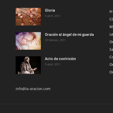
Gloria
Fr
5 abril, 2011
C
Me
Le
Oración al ángel de mi guarda
23 febrero, 2011
O
S
Co
Acto de contrición
Or
5 abril, 2011
O
info@la-oracion.com