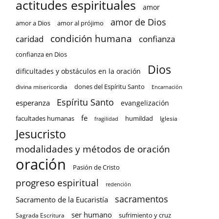
actitudes espirituales
amor
amor de Dios
amor a Dios
amor al prójimo
condición humana
confianza
caridad
confianza en Dios
Dios
dificultades y obstáculos en la oración
dones del Espíritu Santo
divina misericordia
Encarnación
Espíritu Santo
esperanza
evangelización
fe
facultades humanas
humildad
Iglesia
fragilidad
Jesucristo
modalidades y métodos de oración
oración
Pasión de Cristo
progreso espiritual
redención
sacramentos
Sacramento de la Eucaristía
ser humano
sufrimiento y cruz
Sagrada Escritura