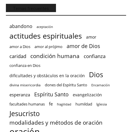
Temas frecuentes
abandono
aceptación
actitudes espirituales
amor
amor de Dios
amor a Dios
amor al prójimo
condición humana
confianza
caridad
confianza en Dios
Dios
dificultades y obstáculos en la oración
dones del Espíritu Santo
divina misericordia
Encarnación
Espíritu Santo
esperanza
evangelización
fe
facultades humanas
humildad
Iglesia
fragilidad
Jesucristo
modalidades y métodos de oración
oración