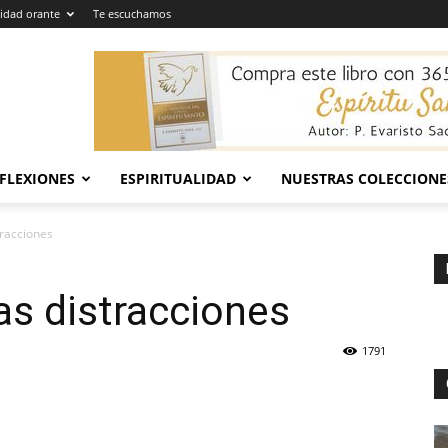
dad orante
Te escuchamos
EFLEXIONES
ESPIRITUALIDAD
NUESTRAS COLECCIONE
tracciones
as distracciones
1791