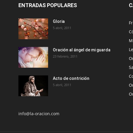
ENTRADAS POPULARES
C
Gloria
Fr
5 abril, 2011
C
Me
Le
Oración al ángel de mi guarda
23 febrero, 2011
O
S
Co
Acto de contrición
Or
5 abril, 2011
O
info@la-oracion.com