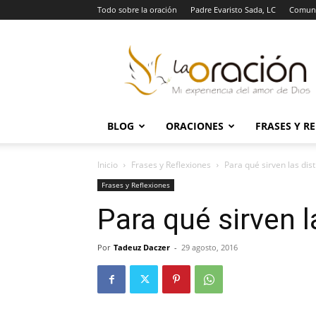
Todo sobre la oración
Padre Evaristo Sada, LC
Comuni
La
Oración
BLOG
ORACIONES
FRASES Y R
Inicio
Frases y Reflexiones
Para qué sirven las dis
Frases y Reflexiones
Para qué sirven l
Por
Tadeuz Daczer
-
29 agosto, 2016