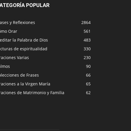
ATEGORÍA POPULAR
ases y Reflexiones
2864
ómo Orar
561
ditar la Palabra de Dios
483
cturas de espiritualidad
330
raciones Varias
230
almos
90
lecciones de Frases
66
aciones a la Virgen María
65
raciones de Matrimonio y Familia
62