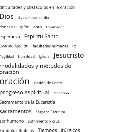
dificultades y obstáculos en la oración
Dios
divina misericordia
dones del Espíritu Santo
Encarnación
Espíritu Santo
esperanza
fe
evangelización
facultades humanas
Jesucristo
humildad
Iglesia
fragilidad
modalidades y métodos de
oración
oración
Pasión de Cristo
progreso espiritual
redención
Sacramento de la Eucaristía
sacramentos
Sagrada Escritura
ser humano
sufrimiento y cruz
Tiempos Litúrgicos
Símbolos Bíblicos