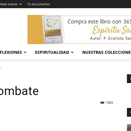
dad orante
Te escuchamos
EFLEXIONES
ESPIRITUALIDAD
NUESTRAS COLECCIONE
e
combate
1503