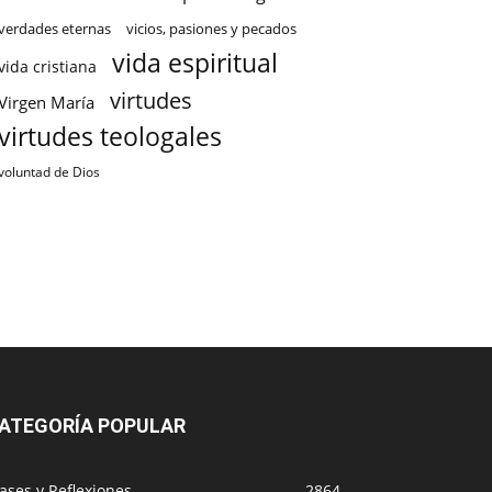
verdades eternas
vicios, pasiones y pecados
vida espiritual
vida cristiana
virtudes
Virgen María
virtudes teologales
voluntad de Dios
ATEGORÍA POPULAR
ases y Reflexiones
2864