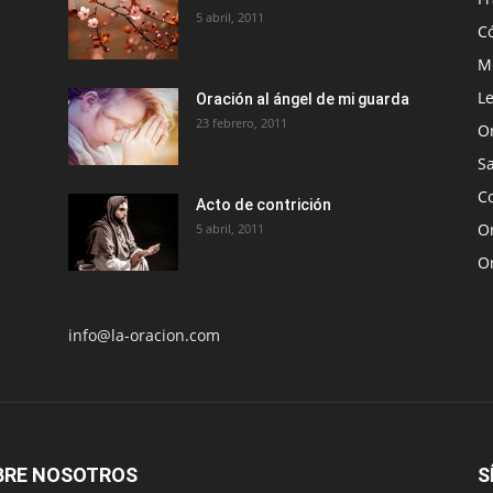
5 abril, 2011
C
Me
Le
Oración al ángel de mi guarda
23 febrero, 2011
O
S
Co
Acto de contrición
Or
5 abril, 2011
O
info@la-oracion.com
BRE NOSOTROS
S