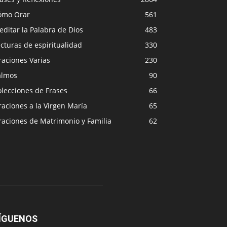
ómo Orar
561
ditar la Palabra de Dios
483
cturas de espiritualidad
330
raciones Varias
230
almos
90
lecciones de Frases
66
aciones a la Virgen María
65
raciones de Matrimonio y Familia
62
ÍGUENOS