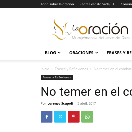
Todo sobre la oración
Padre Evaristo Sada, LC
Comuni
La
Oración
BLOG
ORACIONES
FRASES Y R
Inicio
Frases y Reflexiones
No temer en el combat
Frases y Reflexiones
No temer en el 
Por
Lorenzo Scupoli
-
3 abril, 2017