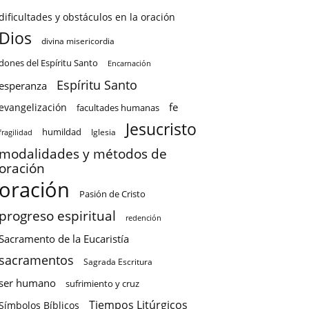
dificultades y obstáculos en la oración
Dios
divina misericordia
dones del Espíritu Santo
Encarnación
Espíritu Santo
esperanza
fe
evangelización
facultades humanas
Jesucristo
humildad
Iglesia
fragilidad
modalidades y métodos de
oración
oración
Pasión de Cristo
progreso espiritual
redención
Sacramento de la Eucaristía
sacramentos
Sagrada Escritura
ser humano
sufrimiento y cruz
Tiempos Litúrgicos
Símbolos Bíblicos