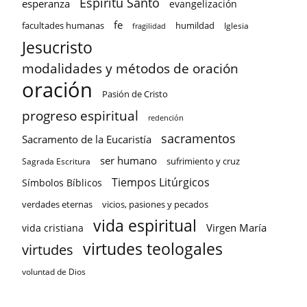
Espíritu Santo
esperanza
evangelización
fe
facultades humanas
humildad
Iglesia
fragilidad
Jesucristo
modalidades y métodos de oración
oración
Pasión de Cristo
progreso espiritual
redención
sacramentos
Sacramento de la Eucaristía
ser humano
sufrimiento y cruz
Sagrada Escritura
Tiempos Litúrgicos
Símbolos Bíblicos
verdades eternas
vicios, pasiones y pecados
vida espiritual
Virgen María
vida cristiana
virtudes teologales
virtudes
voluntad de Dios