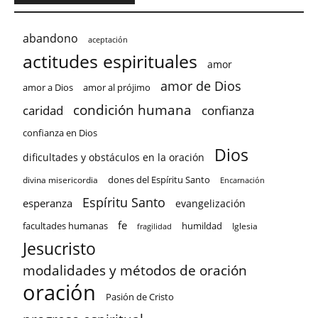
abandono
aceptación
actitudes espirituales
amor
amor de Dios
amor a Dios
amor al prójimo
condición humana
confianza
caridad
confianza en Dios
Dios
dificultades y obstáculos en la oración
dones del Espíritu Santo
divina misericordia
Encarnación
Espíritu Santo
esperanza
evangelización
fe
facultades humanas
humildad
Iglesia
fragilidad
Jesucristo
modalidades y métodos de oración
oración
Pasión de Cristo