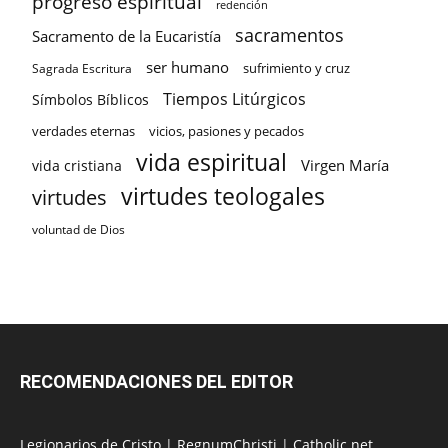
progreso espiritual
redención
sacramentos
Sacramento de la Eucaristía
ser humano
sufrimiento y cruz
Sagrada Escritura
Tiempos Litúrgicos
Símbolos Bíblicos
verdades eternas
vicios, pasiones y pecados
vida espiritual
Virgen María
vida cristiana
virtudes teologales
virtudes
voluntad de Dios
RECOMENDACIONES DEL EDITOR
Legionarios de Cristo
|
RegnumChristi
|
Catholic.net