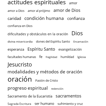
actitudes espirituales
amor
amor de Dios
amor a Dios
amor al prójimo
condición humana
confianza
caridad
confianza en Dios
Dios
dificultades y obstáculos en la oración
dones del Espíritu Santo
divina misericordia
Encarnación
Espíritu Santo
esperanza
evangelización
fe
facultades humanas
humildad
Iglesia
fragilidad
Jesucristo
modalidades y métodos de oración
oración
Pasión de Cristo
progreso espiritual
redención
sacramentos
Sacramento de la Eucaristía
ser humano
sufrimiento y cruz
Sagrada Escritura