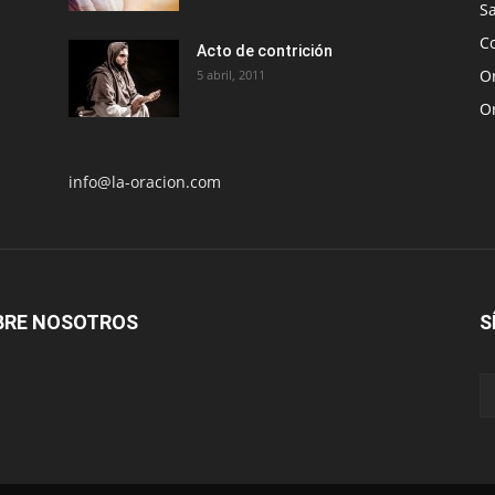
S
Co
Acto de contrición
Or
5 abril, 2011
O
info@la-oracion.com
BRE NOSOTROS
S