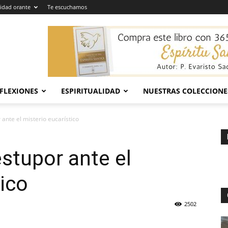
dad orante
Te escuchamos
EFLEXIONES
ESPIRITUALIDAD
NUESTRAS COLECCIONE
ante el misterio eucarístico
stupor ante el
tico
2502