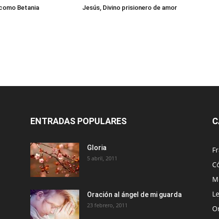
 como Betania
Jesús, Divino prisionero de amor
ENTRADAS POPULARES
C
Gloria
Fr
5 abril, 2011
C
Me
Le
Oración al ángel de mi guarda
23 febrero, 2011
O