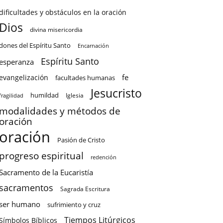
dificultades y obstáculos en la oración
Dios
divina misericordia
dones del Espíritu Santo
Encarnación
Espíritu Santo
esperanza
fe
evangelización
facultades humanas
Jesucristo
humildad
Iglesia
fragilidad
modalidades y métodos de
oración
oración
Pasión de Cristo
progreso espiritual
redención
Sacramento de la Eucaristía
sacramentos
Sagrada Escritura
ser humano
sufrimiento y cruz
Tiempos Litúrgicos
Símbolos Bíblicos