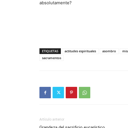
absolutamente?
ETIQUETAS
actitudes espirituales
asombro
mis
sacramentos
Artículo anterior
Grandeza del sacrificio eucarístico