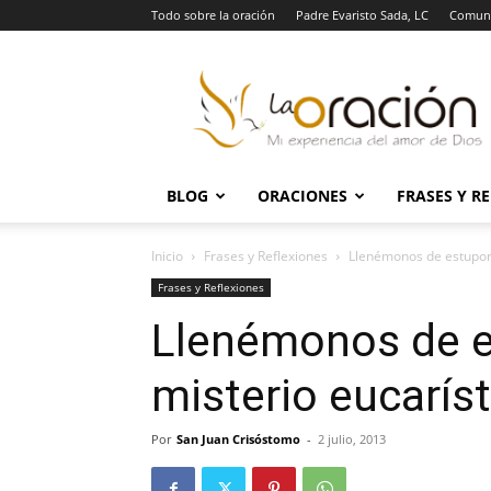
Todo sobre la oración
Padre Evaristo Sada, LC
Comuni
La
Oración
BLOG
ORACIONES
FRASES Y R
Inicio
Frases y Reflexiones
Llenémonos de estupor 
Frases y Reflexiones
Llenémonos de e
misterio eucarís
Por
San Juan Crisóstomo
-
2 julio, 2013