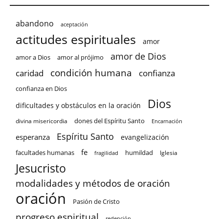
abandono
aceptación
actitudes espirituales
amor
amor de Dios
amor a Dios
amor al prójimo
condición humana
confianza
caridad
confianza en Dios
Dios
dificultades y obstáculos en la oración
dones del Espíritu Santo
divina misericordia
Encarnación
Espíritu Santo
esperanza
evangelización
fe
facultades humanas
humildad
Iglesia
fragilidad
Jesucristo
modalidades y métodos de oración
oración
Pasión de Cristo
progreso espiritual
redención