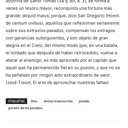
doctrina de Santo Tomás (3a q. 89, a. 3), se forma a
veces un tesoro mayor, reconquista una fortuna más
grande: aliquid maius; porque, dice San Gregorio (Homil.
de centum ovibus), aquéllos que reflexionan seriamente
sobre sus extravíos pasados, compensan los estragos
con ganancias subsiguientes, y son objeto de gran
alegría en el Cielo; del mismo modo que, en una batalla,
el soldado que después de haber retrocedido, vuelve a
atacar al enemigo, es más apreciado por el capitán que
aquél que ha permanecido fiel en su puesto, y que no se
ha señalado por ningún acto extraordinario de valor.
(José Tissot, El arte de aprovechar nuestras faltas)
ETIQUETAS
Dios
divina misericordia
pecado
perdón de los pecados