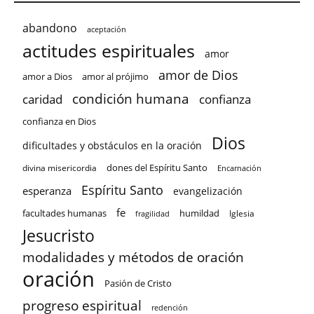
abandono
aceptación
actitudes espirituales
amor
amor de Dios
amor a Dios
amor al prójimo
condición humana
confianza
caridad
confianza en Dios
Dios
dificultades y obstáculos en la oración
dones del Espíritu Santo
divina misericordia
Encarnación
Espíritu Santo
esperanza
evangelización
fe
facultades humanas
humildad
Iglesia
fragilidad
Jesucristo
modalidades y métodos de oración
oración
Pasión de Cristo
progreso espiritual
redención