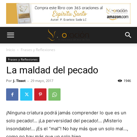
Inicio
Frases y Reflexiones
Frases y Reflexiones
La maldad del pecado
Por
J. Tissot
-
29 mayo, 2017
1946
¡Ninguna criatura podrá jamás comprender lo que es un
solo pecado!… ¡La perversidad del pecado!… ¡Misterio
insondable!… ¡Es el “mal”! No hay más que un solo mal…,
como no hay más que un solo bien…