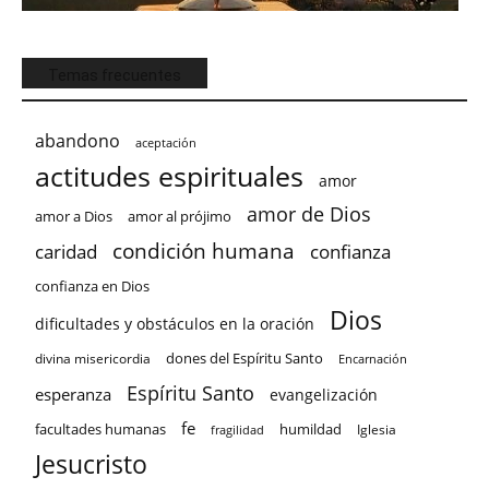
Temas frecuentes
abandono
aceptación
actitudes espirituales
amor
amor de Dios
amor a Dios
amor al prójimo
condición humana
confianza
caridad
confianza en Dios
Dios
dificultades y obstáculos en la oración
dones del Espíritu Santo
divina misericordia
Encarnación
Espíritu Santo
esperanza
evangelización
fe
facultades humanas
humildad
Iglesia
fragilidad
Jesucristo