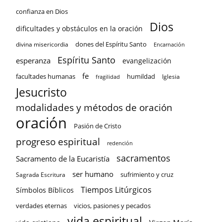
confianza en Dios
Dios
dificultades y obstáculos en la oración
dones del Espíritu Santo
divina misericordia
Encarnación
Espíritu Santo
esperanza
evangelización
fe
facultades humanas
humildad
Iglesia
fragilidad
Jesucristo
modalidades y métodos de oración
oración
Pasión de Cristo
progreso espiritual
redención
sacramentos
Sacramento de la Eucaristía
ser humano
sufrimiento y cruz
Sagrada Escritura
Tiempos Litúrgicos
Símbolos Bíblicos
verdades eternas
vicios, pasiones y pecados
vida espiritual