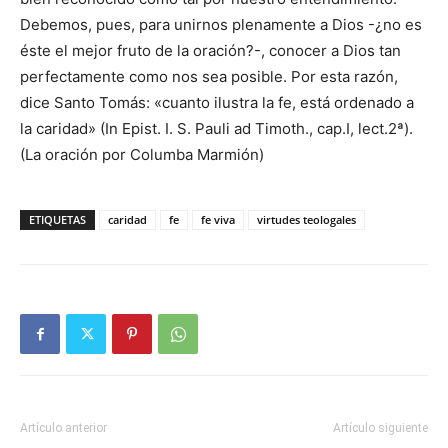
Debemos, pues, para unirnos plenamente a Dios -¿no es
éste el mejor fruto de la oración?-, conocer a Dios tan
perfectamente como nos sea posible. Por esta razón,
dice Santo Tomás: «cuanto ilustra la fe, está ordenado a
la caridad» (In Epist. I. S. Pauli ad Timoth., cap.I, lect.2ª).
(La oración por Columba Marmión)
ETIQUETAS
caridad
fe
fe viva
virtudes teologales
Artículo anterior
Artículo siguiente