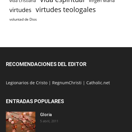
Virgen María
vida cristiana
virtudes teologales
virtudes
voluntad de Dios
RECOMENDACIONES DEL EDITOR
Legionarios de Cristo
|
RegnumChristi
|
Catholic.net
ENTRADAS POPULARES
Gloria
5 abril, 2011