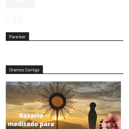
Para leer
Oramos Contigo