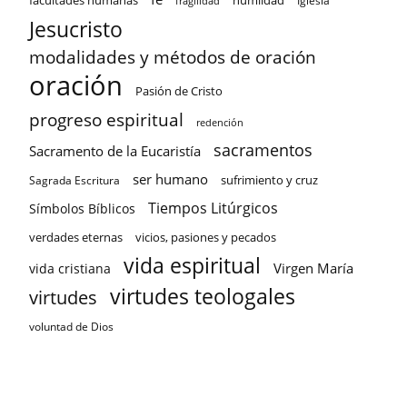
facultades humanas
humildad
Iglesia
fragilidad
Jesucristo
modalidades y métodos de oración
oración
Pasión de Cristo
progreso espiritual
redención
sacramentos
Sacramento de la Eucaristía
ser humano
sufrimiento y cruz
Sagrada Escritura
Tiempos Litúrgicos
Símbolos Bíblicos
verdades eternas
vicios, pasiones y pecados
vida espiritual
Virgen María
vida cristiana
virtudes teologales
virtudes
voluntad de Dios