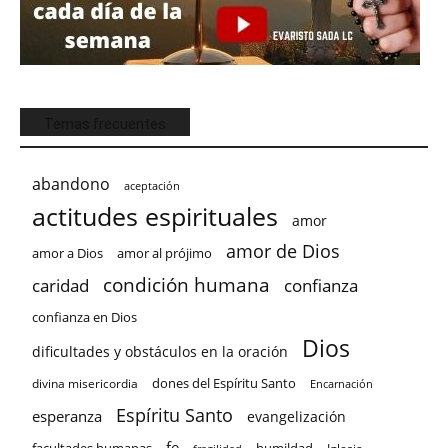
Temas frecuentes
abandono
aceptación
actitudes espirituales
amor
amor de Dios
amor a Dios
amor al prójimo
condición humana
confianza
caridad
confianza en Dios
Dios
dificultades y obstáculos en la oración
dones del Espíritu Santo
divina misericordia
Encarnación
Espíritu Santo
esperanza
evangelización
fe