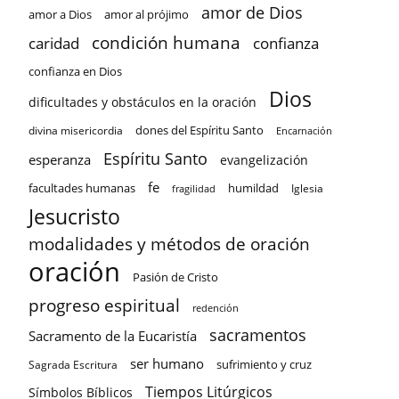
amor de Dios
amor a Dios
amor al prójimo
condición humana
confianza
caridad
confianza en Dios
Dios
dificultades y obstáculos en la oración
dones del Espíritu Santo
divina misericordia
Encarnación
Espíritu Santo
esperanza
evangelización
fe
facultades humanas
humildad
Iglesia
fragilidad
Jesucristo
modalidades y métodos de oración
oración
Pasión de Cristo
progreso espiritual
redención
sacramentos
Sacramento de la Eucaristía
ser humano
sufrimiento y cruz
Sagrada Escritura
Tiempos Litúrgicos
Símbolos Bíblicos