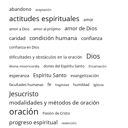
abandono
aceptación
actitudes espirituales
amor
amor de Dios
amor a Dios
amor al prójimo
condición humana
confianza
caridad
confianza en Dios
Dios
dificultades y obstáculos en la oración
dones del Espíritu Santo
divina misericordia
Encarnación
Espíritu Santo
esperanza
evangelización
fe
facultades humanas
humildad
Iglesia
fragilidad
Jesucristo
modalidades y métodos de oración
oración
Pasión de Cristo
progreso espiritual
redención