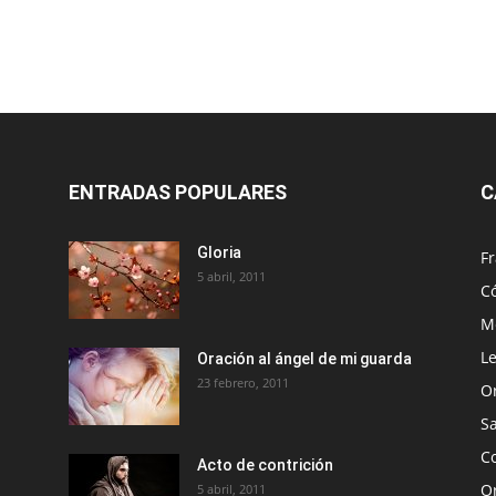
ENTRADAS POPULARES
C
Gloria
Fr
5 abril, 2011
C
Me
Le
Oración al ángel de mi guarda
23 febrero, 2011
O
S
Co
Acto de contrición
Or
5 abril, 2011