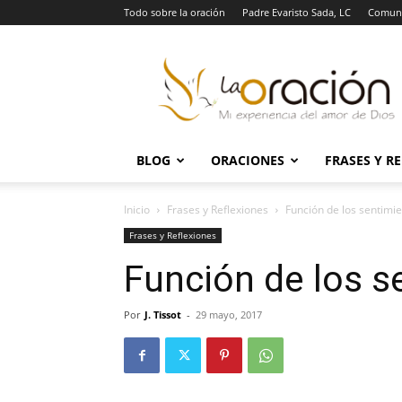
Todo sobre la oración
Padre Evaristo Sada, LC
Comuni
La
Oración
BLOG
ORACIONES
FRASES Y R
Inicio
Frases y Reflexiones
Función de los sentimi
Frases y Reflexiones
Función de los s
Por
J. Tissot
-
29 mayo, 2017