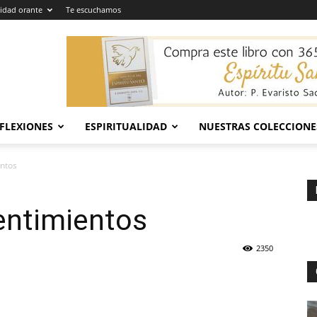
dad orante
Te escuchamos
EFLEXIONES
ESPIRITUALIDAD
NUESTRAS COLECCIONE
entos
entimientos
2350