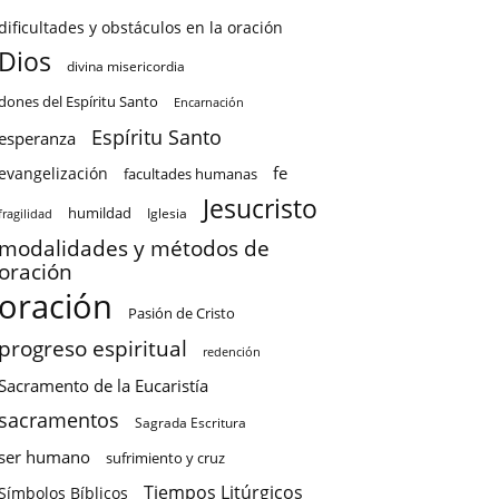
dificultades y obstáculos en la oración
Dios
divina misericordia
dones del Espíritu Santo
Encarnación
Espíritu Santo
esperanza
fe
evangelización
facultades humanas
Jesucristo
humildad
Iglesia
fragilidad
modalidades y métodos de
oración
oración
Pasión de Cristo
progreso espiritual
redención
Sacramento de la Eucaristía
sacramentos
Sagrada Escritura
ser humano
sufrimiento y cruz
Tiempos Litúrgicos
Símbolos Bíblicos