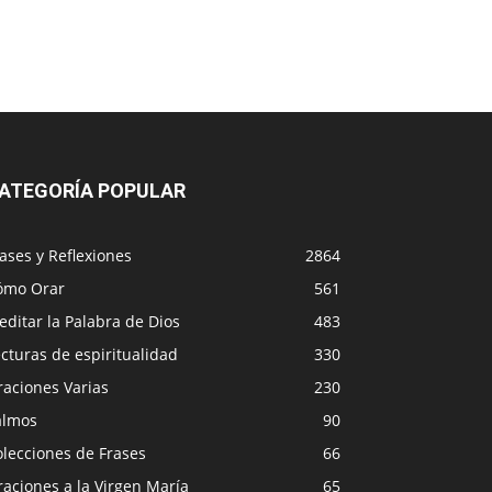
ATEGORÍA POPULAR
ases y Reflexiones
2864
ómo Orar
561
ditar la Palabra de Dios
483
cturas de espiritualidad
330
raciones Varias
230
almos
90
lecciones de Frases
66
aciones a la Virgen María
65