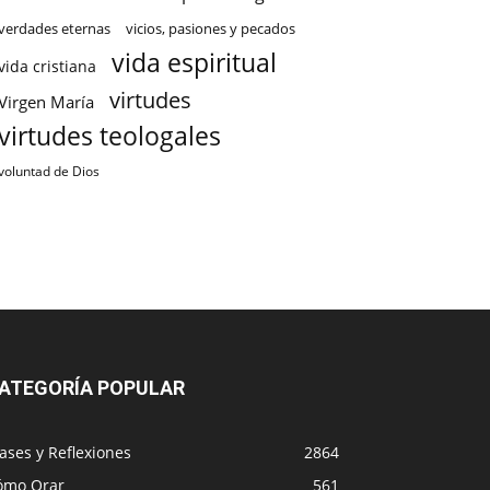
verdades eternas
vicios, pasiones y pecados
vida espiritual
vida cristiana
virtudes
Virgen María
virtudes teologales
voluntad de Dios
ATEGORÍA POPULAR
ases y Reflexiones
2864
ómo Orar
561