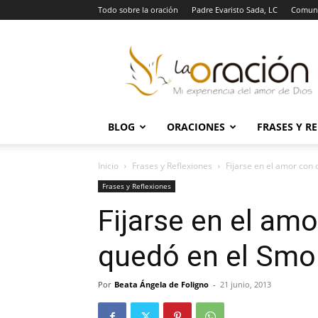
Todo sobre la oración
Padre Evaristo Sada, LC
Comuni
La
Oración
BLOG
ORACIONES
FRASES Y R
Inicio
Frases y Reflexiones
Fijarse en el amor con 
Frases y Reflexiones
Fijarse en el am
quedó en el Smo
Por
Beata Ángela de Foligno
-
21 junio, 2013