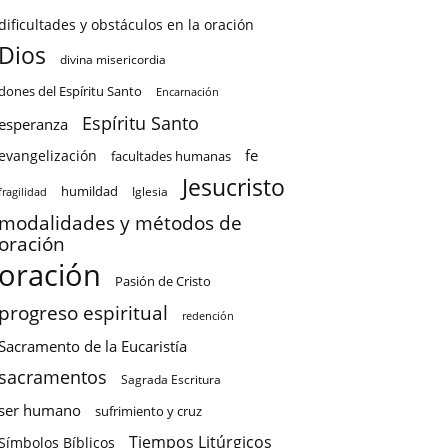
dificultades y obstáculos en la oración
Dios
divina misericordia
dones del Espíritu Santo
Encarnación
Espíritu Santo
esperanza
fe
evangelización
facultades humanas
Jesucristo
humildad
Iglesia
fragilidad
modalidades y métodos de
oración
oración
Pasión de Cristo
progreso espiritual
redención
Sacramento de la Eucaristía
sacramentos
Sagrada Escritura
ser humano
sufrimiento y cruz
Tiempos Litúrgicos
Símbolos Bíblicos