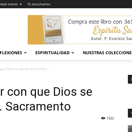
dad orante
Te escuchamos
EFLEXIONES
ESPIRITUALIDAD
NUESTRAS COLECCIONE
que Dios se quedó en el Smo....
or con que Dios se
. Sacramento
1322