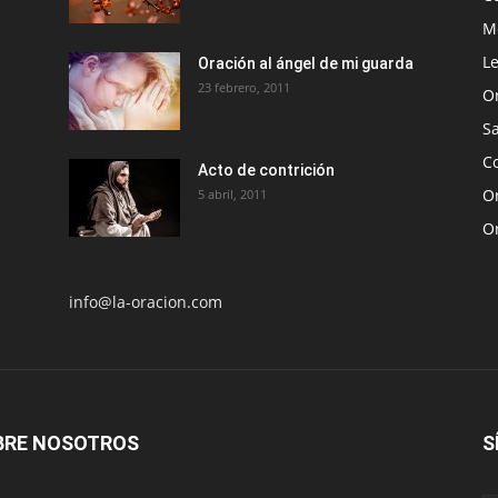
Me
Le
Oración al ángel de mi guarda
23 febrero, 2011
O
S
Co
Acto de contrición
Or
5 abril, 2011
O
info@la-oracion.com
BRE NOSOTROS
S