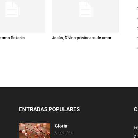
 como Betania
Jesús, Divino prisionero de amor
ENTRADAS POPULARES
C
Gloria
Fr
5 abril, 2011
C