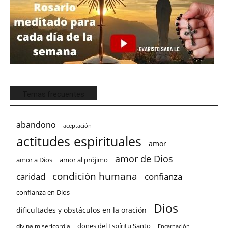
Temas frecuentes
abandono
aceptación
actitudes espirituales
amor
amor de Dios
amor a Dios
amor al prójimo
condición humana
confianza
caridad
confianza en Dios
Dios
dificultades y obstáculos en la oración
dones del Espíritu Santo
divina misericordia
Encarnación