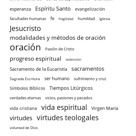
Espíritu Santo
esperanza
evangelización
fe
facultades humanas
humildad
Iglesia
fragilidad
Jesucristo
modalidades y métodos de oración
oración
Pasión de Cristo
progreso espiritual
redención
sacramentos
Sacramento de la Eucaristía
ser humano
sufrimiento y cruz
Sagrada Escritura
Tiempos Litúrgicos
Símbolos Bíblicos
verdades eternas
vicios, pasiones y pecados
vida espiritual
Virgen María
vida cristiana
virtudes teologales
virtudes
voluntad de Dios