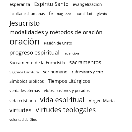
Espíritu Santo
esperanza
evangelización
fe
facultades humanas
humildad
Iglesia
fragilidad
Jesucristo
modalidades y métodos de oración
oración
Pasión de Cristo
progreso espiritual
redención
sacramentos
Sacramento de la Eucaristía
ser humano
sufrimiento y cruz
Sagrada Escritura
Tiempos Litúrgicos
Símbolos Bíblicos
verdades eternas
vicios, pasiones y pecados
vida espiritual
Virgen María
vida cristiana
virtudes teologales
virtudes
voluntad de Dios