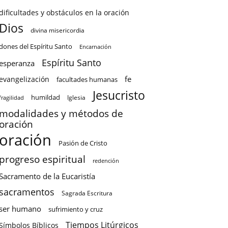
dificultades y obstáculos en la oración
Dios
divina misericordia
dones del Espíritu Santo
Encarnación
Espíritu Santo
esperanza
fe
evangelización
facultades humanas
Jesucristo
humildad
Iglesia
fragilidad
modalidades y métodos de
oración
oración
Pasión de Cristo
progreso espiritual
redención
Sacramento de la Eucaristía
sacramentos
Sagrada Escritura
ser humano
sufrimiento y cruz
Tiempos Litúrgicos
Símbolos Bíblicos