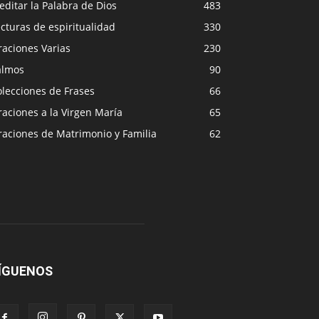
ditar la Palabra de Dios
483
cturas de espiritualidad
330
raciones Varias
230
almos
90
lecciones de Frases
66
aciones a la Virgen María
65
raciones de Matrimonio y Familia
62
ÍGUENOS