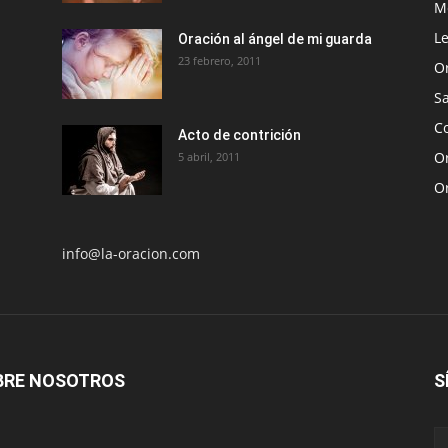
Me
Le
Oración al ángel de mi guarda
23 febrero, 2011
O
S
Co
Acto de contrición
Or
5 abril, 2011
O
info@la-oracion.com
BRE NOSOTROS
S