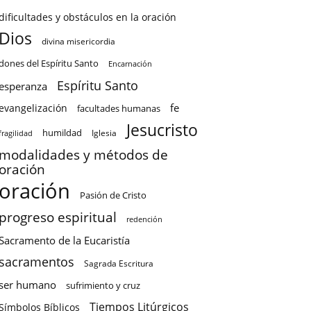
dificultades y obstáculos en la oración
Dios
divina misericordia
dones del Espíritu Santo
Encarnación
Espíritu Santo
esperanza
fe
evangelización
facultades humanas
Jesucristo
humildad
Iglesia
fragilidad
modalidades y métodos de
oración
oración
Pasión de Cristo
progreso espiritual
redención
Sacramento de la Eucaristía
sacramentos
Sagrada Escritura
ser humano
sufrimiento y cruz
Tiempos Litúrgicos
Símbolos Bíblicos