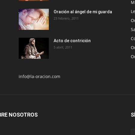
Me
Le
Oración al ángel de mi guarda
23 febrero, 2011
O
S
Co
Acto de contrición
Or
5 abril, 2011
O
info@la-oracion.com
BRE NOSOTROS
S