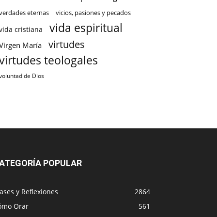
verdades eternas
vicios, pasiones y pecados
vida espiritual
vida cristiana
virtudes
Virgen María
virtudes teologales
voluntad de Dios
ATEGORÍA POPULAR
ases y Reflexiones
2864
ómo Orar
561