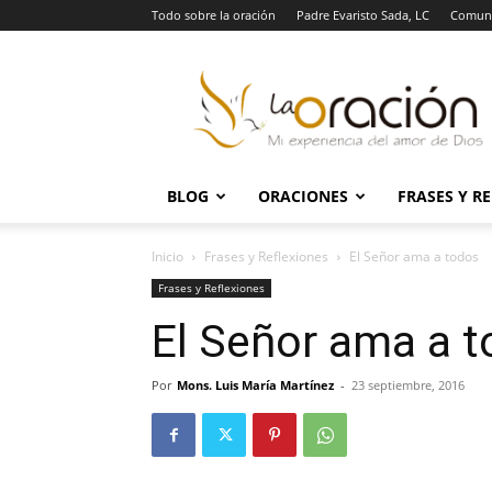
Todo sobre la oración
Padre Evaristo Sada, LC
Comuni
La
Oración
BLOG
ORACIONES
FRASES Y R
Inicio
Frases y Reflexiones
El Señor ama a todos
Frases y Reflexiones
El Señor ama a 
Por
Mons. Luis María Martínez
-
23 septiembre, 2016