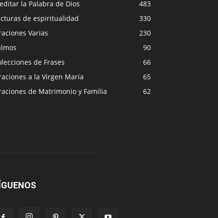
ditar la Palabra de Dios
483
cturas de espiritualidad
330
raciones Varias
230
almos
90
lecciones de Frases
66
aciones a la Virgen María
65
raciones de Matrimonio y Familia
62
ÍGUENOS