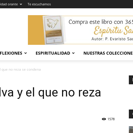
dad orante
Te escuchamos
EFLEXIONES
ESPIRITUALIDAD
NUESTRAS COLECCIONE
el que no reza se condena
lva y el que no reza
1578