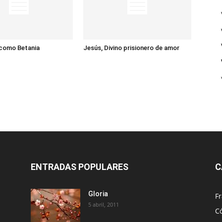
 como Betania
Jesús, Divino prisionero de amor
ENTRADAS POPULARES
C
Gloria
Fr
5 abril, 2011
C