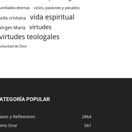
verdades eternas
vicios, pasiones y pecados
vida espiritual
vida cristiana
virtudes
Virgen María
virtudes teologales
voluntad de Dios
ATEGORÍA POPULAR
ases y Reflexiones
2864
ómo Orar
561