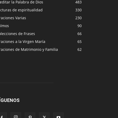
ditar la Palabra de Dios
483
cturas de espiritualidad
330
raciones Varias
230
almos
90
lecciones de Frases
66
aciones a la Virgen María
65
raciones de Matrimonio y Familia
62
ÍGUENOS