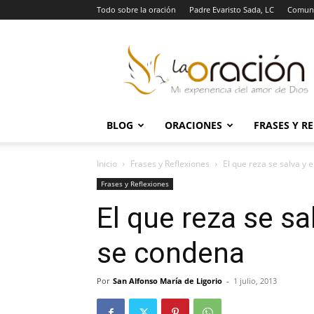
Todo sobre la oración
Padre Evaristo Sada, LC
Comuni
La
Oración
BLOG
ORACIONES
FRASES Y R
Inicio
Frases y Reflexiones
El que reza se salva y 
Frases y Reflexiones
El que reza se sa
se condena
Por
San Alfonso María de Ligorio
-
1 julio, 2013