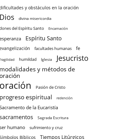
dificultades y obstáculos en la oración
Dios
divina misericordia
dones del Espíritu Santo
Encarnación
Espíritu Santo
esperanza
fe
evangelización
facultades humanas
Jesucristo
humildad
Iglesia
fragilidad
modalidades y métodos de
oración
oración
Pasión de Cristo
progreso espiritual
redención
Sacramento de la Eucaristía
sacramentos
Sagrada Escritura
ser humano
sufrimiento y cruz
Tiempos Litúrgicos
Símbolos Bíblicos