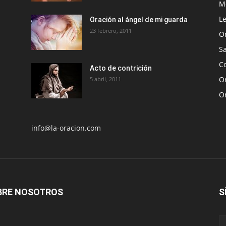
Me
Le
Oración al ángel de mi guarda
23 febrero, 2011
O
S
Co
Acto de contrición
Or
5 abril, 2011
O
info@la-oracion.com
BRE NOSOTROS
S