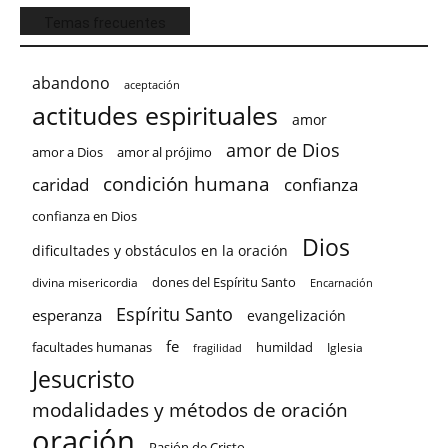
Temas frecuentes
abandono
aceptación
actitudes espirituales
amor
amor de Dios
amor a Dios
amor al prójimo
condición humana
confianza
caridad
confianza en Dios
Dios
dificultades y obstáculos en la oración
dones del Espíritu Santo
divina misericordia
Encarnación
Espíritu Santo
esperanza
evangelización
fe
facultades humanas
humildad
Iglesia
fragilidad
Jesucristo
modalidades y métodos de oración
oración
Pasión de Cristo