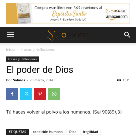
Inicio
Frases y Reflexiones
Frases y Reflexiones
El poder de Dios
Por
Salmos
-
26 marzo, 2014
1371
Tú haces volver al polvo a los humanos. (Sal 90(89),3)
ETIQUETAS
condición humana
Dios
fragilidad