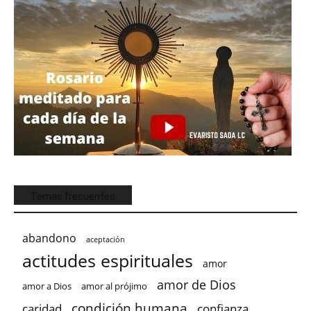
Temas frecuentes
abandono
aceptación
actitudes espirituales
amor
amor de Dios
amor a Dios
amor al prójimo
condición humana
confianza
caridad