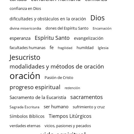
confianza en Dios
Dios
dificultades y obstáculos en la oración
dones del Espíritu Santo
divina misericordia
Encarnación
Espíritu Santo
esperanza
evangelización
fe
facultades humanas
humildad
Iglesia
fragilidad
Jesucristo
modalidades y métodos de oración
oración
Pasión de Cristo
progreso espiritual
redención
sacramentos
Sacramento de la Eucaristía
ser humano
sufrimiento y cruz
Sagrada Escritura
Tiempos Litúrgicos
Símbolos Bíblicos
verdades eternas
vicios, pasiones y pecados