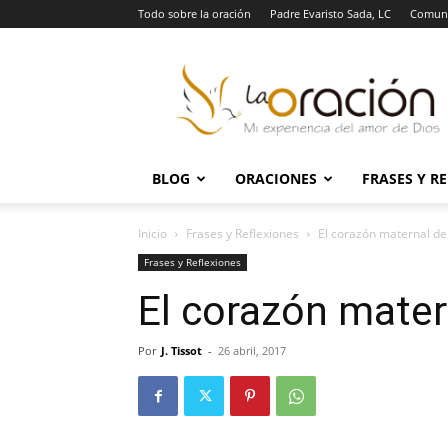
Todo sobre la oración
Padre Evaristo Sada, LC
Comuni
La
Oración
BLOG
ORACIONES
FRASES Y R
Inicio
Frases y Reflexiones
El corazón maternal de
Frases y Reflexiones
El corazón mater
Por
J. Tissot
-
26 abril, 2017