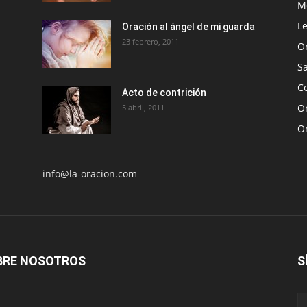
Me
Le
Oración al ángel de mi guarda
23 febrero, 2011
O
S
Co
Acto de contrición
Or
5 abril, 2011
O
info@la-oracion.com
BRE NOSOTROS
S