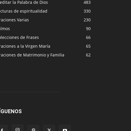
ditar la Palabra de Dios
483
cturas de espiritualidad
330
raciones Varias
230
almos
90
lecciones de Frases
66
aciones a la Virgen María
65
raciones de Matrimonio y Familia
62
ÍGUENOS