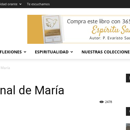
dad orante
Te escuchamos
EFLEXIONES
ESPIRITUALIDAD
NUESTRAS COLECCIONE
 María
nal de María
2478