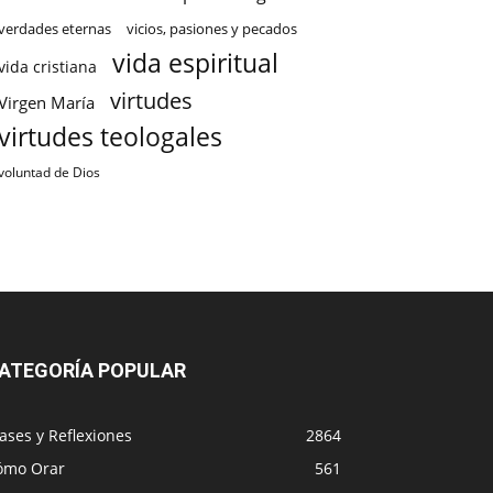
verdades eternas
vicios, pasiones y pecados
vida espiritual
vida cristiana
virtudes
Virgen María
virtudes teologales
voluntad de Dios
ATEGORÍA POPULAR
ases y Reflexiones
2864
ómo Orar
561