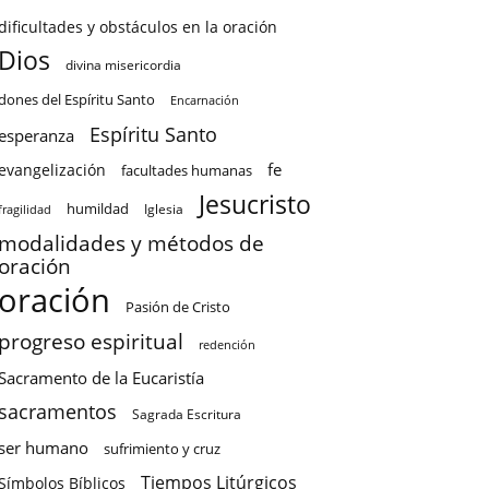
dificultades y obstáculos en la oración
Dios
divina misericordia
dones del Espíritu Santo
Encarnación
Espíritu Santo
esperanza
fe
evangelización
facultades humanas
Jesucristo
humildad
Iglesia
fragilidad
modalidades y métodos de
oración
oración
Pasión de Cristo
progreso espiritual
redención
Sacramento de la Eucaristía
sacramentos
Sagrada Escritura
ser humano
sufrimiento y cruz
Tiempos Litúrgicos
Símbolos Bíblicos