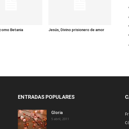
 como Betania
Jesús, Divino prisionero de amor
ENTRADAS POPULARES
C
Gloria
Fr
5 abril, 2011
C