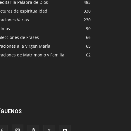
ditar la Palabra de Dios
483
cturas de espiritualidad
330
raciones Varias
230
almos
90
lecciones de Frases
66
aciones a la Virgen María
65
raciones de Matrimonio y Familia
62
ÍGUENOS