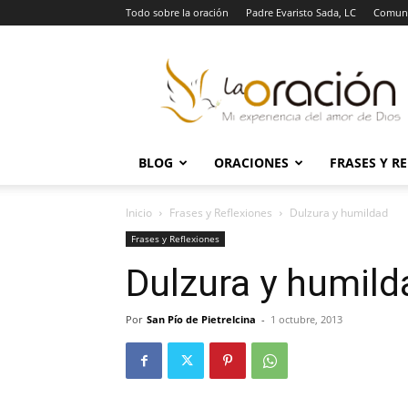
Todo sobre la oración
Padre Evaristo Sada, LC
Comuni
La
Oración
BLOG
ORACIONES
FRASES Y R
Inicio
Frases y Reflexiones
Dulzura y humildad
Frases y Reflexiones
Dulzura y humild
Por
San Pío de Pietrelcina
-
1 octubre, 2013