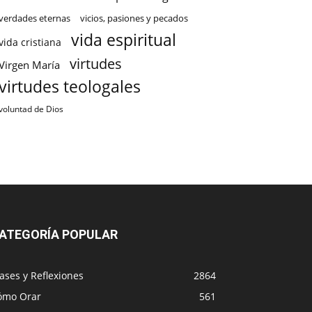
verdades eternas
vicios, pasiones y pecados
vida espiritual
vida cristiana
virtudes
Virgen María
virtudes teologales
voluntad de Dios
ATEGORÍA POPULAR
ases y Reflexiones
2864
ómo Orar
561