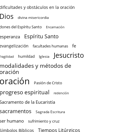
dificultades y obstáculos en la oración
Dios
divina misericordia
dones del Espíritu Santo
Encarnación
Espíritu Santo
esperanza
fe
evangelización
facultades humanas
Jesucristo
humildad
Iglesia
fragilidad
modalidades y métodos de
oración
oración
Pasión de Cristo
progreso espiritual
redención
Sacramento de la Eucaristía
sacramentos
Sagrada Escritura
ser humano
sufrimiento y cruz
Tiempos Litúrgicos
Símbolos Bíblicos