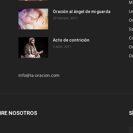
Me
Le
Oración al ángel de mi guarda
23 febrero, 2011
O
S
Co
Acto de contrición
Or
5 abril, 2011
O
info@la-oracion.com
BRE NOSOTROS
S