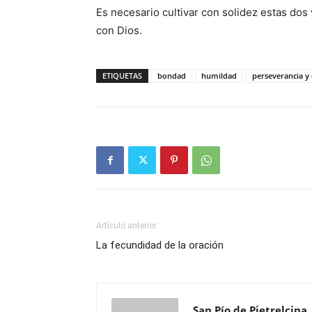
Es necesario cultivar con solidez estas dos 
con Dios.
ETIQUETAS
bondad
humildad
perseverancia y
Artículo anterior
La fecundidad de la oración
San Pío de Pietrelcina