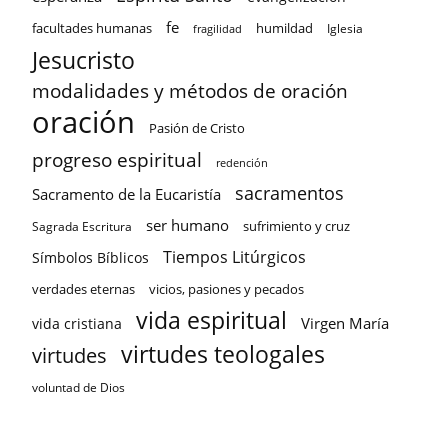
fe
facultades humanas
humildad
Iglesia
fragilidad
Jesucristo
modalidades y métodos de oración
oración
Pasión de Cristo
progreso espiritual
redención
sacramentos
Sacramento de la Eucaristía
ser humano
sufrimiento y cruz
Sagrada Escritura
Tiempos Litúrgicos
Símbolos Bíblicos
verdades eternas
vicios, pasiones y pecados
vida espiritual
Virgen María
vida cristiana
virtudes teologales
virtudes
voluntad de Dios