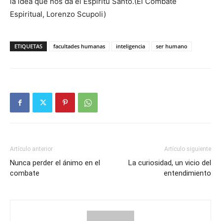
la idea que nos da el Espíritu Santo.(El Combate
Espiritual, Lorenzo Scupoli)
ETIQUETAS
facultades humanas
inteligencia
ser humano
Artículo anterior
Artículo siguiente
Nunca perder el ánimo en el
La curiosidad, un vicio del
combate
entendimiento