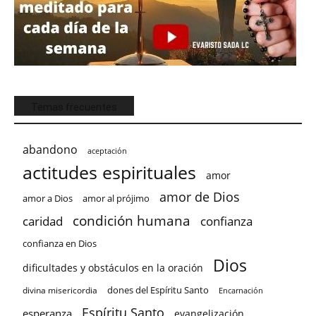
Temas frecuentes
abandono
aceptación
actitudes espirituales
amor
amor de Dios
amor a Dios
amor al prójimo
condición humana
confianza
caridad
confianza en Dios
Dios
dificultades y obstáculos en la oración
dones del Espíritu Santo
divina misericordia
Encarnación
Espíritu Santo
esperanza
evangelización