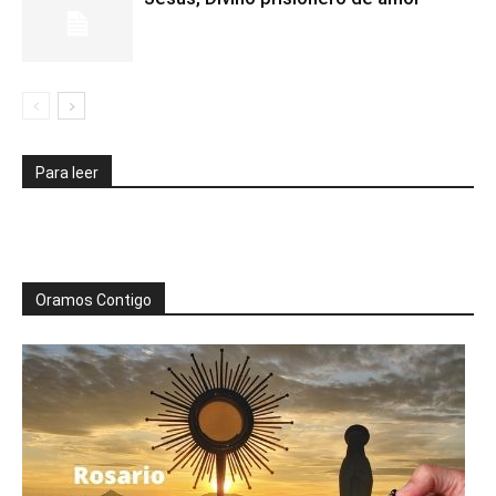
Para leer
Oramos Contigo