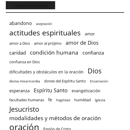
Temas frecuentes
abandono
aceptación
actitudes espirituales
amor
amor de Dios
amor a Dios
amor al prójimo
condición humana
confianza
caridad
confianza en Dios
Dios
dificultades y obstáculos en la oración
dones del Espíritu Santo
divina misericordia
Encarnación
Espíritu Santo
esperanza
evangelización
fe
facultades humanas
humildad
Iglesia
fragilidad
Jesucristo
modalidades y métodos de oración
oración
Pasión de Cristo