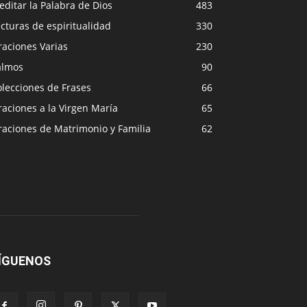
ditar la Palabra de Dios
483
cturas de espiritualidad
330
raciones Varias
230
almos
90
lecciones de Frases
66
aciones a la Virgen María
65
raciones de Matrimonio y Familia
62
ÍGUENOS