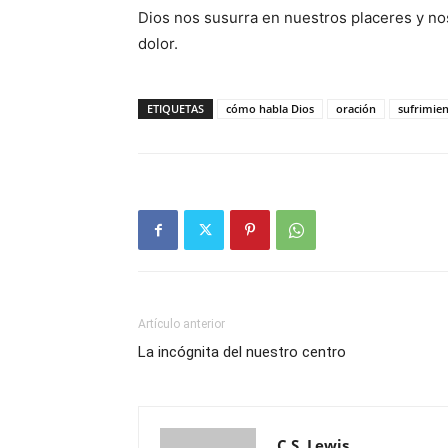
Dios nos susurra en nuestros placeres y nos
dolor.
ETIQUETAS
cómo habla Dios
oración
sufrimien
Artículo anterior
La incógnita del nuestro centro
C.S. Lewis