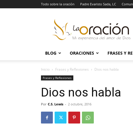
Todo sobre la oración
Padre Evaristo Sada, LC
Comuni
La
Oración
BLOG
ORACIONES
FRASES Y R
Inicio
Frases y Reflexiones
Dios nos habla
Frases y Reflexiones
Dios nos habla
Por
C.S. Lewis
-
2 octubre, 2016