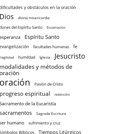
dificultades y obstáculos en la oración
Dios
divina misericordia
dones del Espíritu Santo
Encarnación
Espíritu Santo
esperanza
fe
evangelización
facultades humanas
Jesucristo
humildad
Iglesia
fragilidad
modalidades y métodos de
oración
oración
Pasión de Cristo
progreso espiritual
redención
Sacramento de la Eucaristía
sacramentos
Sagrada Escritura
ser humano
sufrimiento y cruz
Tiempos Litúrgicos
Símbolos Bíblicos