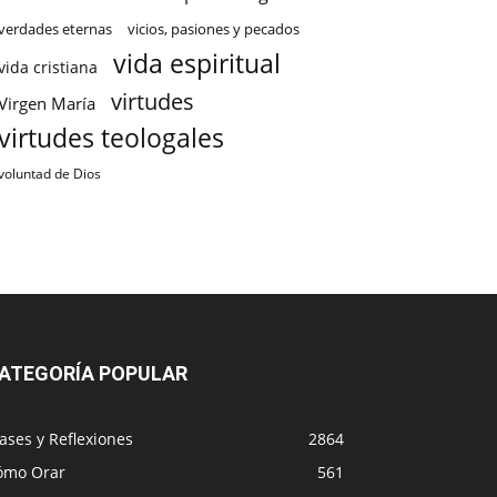
verdades eternas
vicios, pasiones y pecados
vida espiritual
vida cristiana
virtudes
Virgen María
virtudes teologales
voluntad de Dios
ATEGORÍA POPULAR
ases y Reflexiones
2864
ómo Orar
561