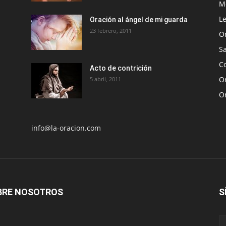
Me
Le
Oración al ángel de mi guarda
23 febrero, 2011
O
S
Co
Acto de contrición
Or
5 abril, 2011
O
info@la-oracion.com
BRE NOSOTROS
S