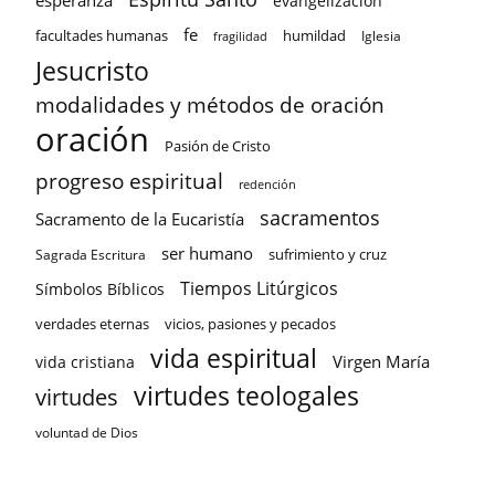
esperanza
evangelización
fe
facultades humanas
humildad
Iglesia
fragilidad
Jesucristo
modalidades y métodos de oración
oración
Pasión de Cristo
progreso espiritual
redención
sacramentos
Sacramento de la Eucaristía
ser humano
sufrimiento y cruz
Sagrada Escritura
Tiempos Litúrgicos
Símbolos Bíblicos
verdades eternas
vicios, pasiones y pecados
vida espiritual
Virgen María
vida cristiana
virtudes teologales
virtudes
voluntad de Dios